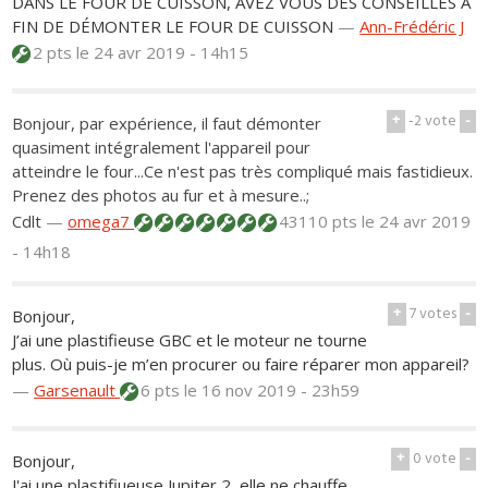
DANS LE FOUR DE CUISSON, AVEZ VOUS DES CONSEILLES A
FIN DE DÉMONTER LE FOUR DE CUISSON
—
Ann-Frédéric J
2 pts
le 24 avr 2019 - 14h15
+
-2
vote
-
Bonjour, par expérience, il faut démonter
quasiment intégralement l'appareil pour
atteindre le four...Ce n'est pas très compliqué mais fastidieux.
Prenez des photos au fur et à mesure..;
Cdlt
—
omega7
43110 pts
le 24 avr 2019
- 14h18
+
7
votes
-
Bonjour,
J’ai une plastifieuse GBC et le moteur ne tourne
plus. Où puis-je m’en procurer ou faire réparer mon appareil?
—
Garsenault
6 pts
le 16 nov 2019 - 23h59
+
0
vote
-
Bonjour,
J'ai une plastifiueuse Jupiter 2, elle ne chauffe