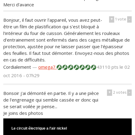
Merci d'avance
+
1
vote
-
Bonjour, il faut ouvrir l'appareil, vous avez peut-
être un film de plastification qui s'est bloqué à
l'intérieur du four de cuisson. Généralement les rouleaux
d'entrainement sont enfermés dans des cages métallique de
protection, ajustée pour ne laisser passer que l'épaisseur
des feuilles. Il faut tout démonter. Envoyez-nous des photos
en cas de difficultés.
Cordialement
—
omega7
43110 pts
le 02
oct 2016 - 07h29
+
2
votes
-
Bonsoir j'ai démonté en partie. Il y a une pièce
de l'engrenage qui semble cassée er donc qui
se serait voilée je pense...
Je joins des photos
Le circuit électrique a l'air nickel