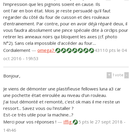
l'impression que les pignons soient en cause. Ils
ont l'air en bon état. Mois je reste persuadé qu'il faut
regarder du côté du four de cuisson et des rouleaux
d'entrainement. Par contre, pour en avoir déjà réparé deux, il
vous faudra absolument une pince spéciale dite à circlips pour
retirer les anneaux noirs qui bloquent les axes (cf. photo
N°2). Sans cela impossible d'accéder au four....
Cordialement
—
omega7
43110 pts
le 04
oct 2016 - 19h53
+
1
vote
-
Bonjour,
Je viens de démonter une plastifieuse fellowes luna a3 car
une pochette était enroulée au niveau d'un rouleau.
J'ai tout démonté et remonté, c'est ok mais il me reste un
ressort... Savez vous ou l'installer ?
Est-ce très utile pour la machine...?
Merci pour vos réponses !
—
Iffig
5 pts
le 27 sept 2018 -
14h46