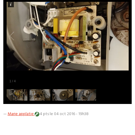
1
/
4
—
Marie applatie
4 pts
le 04 oct 2016 - 19h38