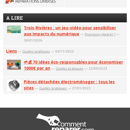
RÉPARATIONS DIVERSES
A LIRE
Trois-Rivières : un jeu-vidéo pour sensibiliser
aux impacts du numérique
—
Pourquoi réparer ?
—
30/01/2026
Liens
—
Guides pratiques
— 02/11/2023
🌱💰 70 idées éco-responsables pour économiser
1000€ par an
—
Guides pratiques
— 22/09/2023
Pièces détachées électroménager : tous les
sites
—
Guides pratiques
— 27/01/2023