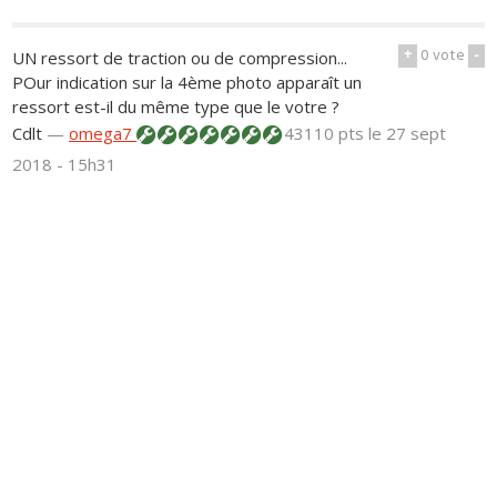
+
0
vote
-
UN ressort de traction ou de compression...
POur indication sur la 4ème photo apparaît un
ressort est-il du même type que le votre ?
Cdlt
—
omega7
43110 pts
le 27 sept
2018 - 15h31