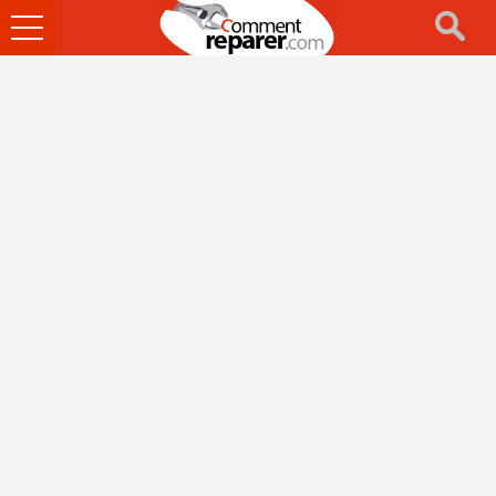
Ouvrir
le
menu