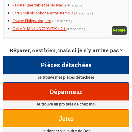
Réparer une tablette kidsPad 2
(0 réponse )
Ecran noir visiophone extel nemo 2
(3 réponses )
Chaine Philips bloquée
(15 réponses )
Carte YUANJING 7293/7294 2.1
(8 réponses )
Réparé
Réparer, c'est bien, mais si je n'y arrive pas ?
Pièces détachées
Je trouve mes pièces détachées
Dépanneur
Je trouve un pro près de chez moi
Jeter
Le donner sur un site de Don