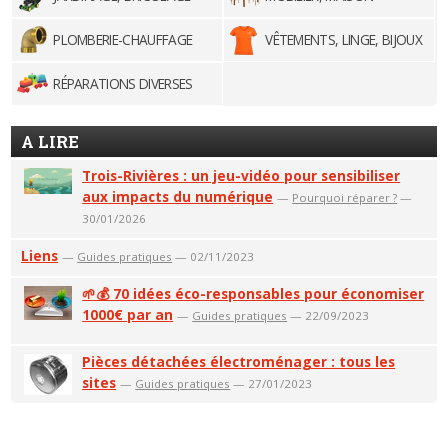
PLOMBERIE-CHAUFFAGE
VÊTEMENTS, LINGE, BIJOUX
RÉPARATIONS DIVERSES
A LIRE
Trois-Rivières : un jeu-vidéo pour sensibiliser
aux impacts du numérique
—
Pourquoi réparer ?
—
30/01/2026
Liens
—
Guides pratiques
— 02/11/2023
🌱💰 70 idées éco-responsables pour économiser
1000€ par an
—
Guides pratiques
— 22/09/2023
Pièces détachées électroménager : tous les
sites
—
Guides pratiques
— 27/01/2023