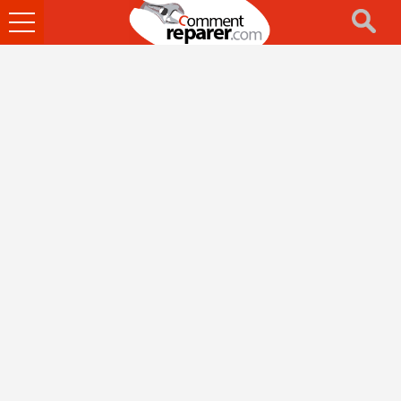
Ouvrir
le
menu