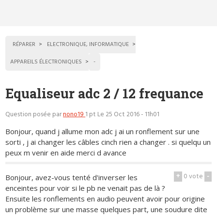
RÉPARER
ELECTRONIQUE, INFORMATIQUE
APPAREILS ÉLECTRONIQUES
-
Equaliseur adc 2 / 12 frequance
Question posée par
nono19
1 pt
Le 25 Oct 2016 - 11h01
Bonjour, quand j allume mon adc j ai un ronflement sur une
sorti , j ai changer les câbles cinch rien a changer . si quelqu un
peux m venir en aide merci d avance
+
0
vote
-
Bonjour, avez-vous tenté d'inverser les
enceintes pour voir si le pb ne venait pas de là ?
Ensuite les ronflements en audio peuvent avoir pour origine
un problème sur une masse quelques part, une soudure dite