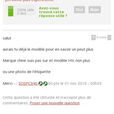
non
oui
Avez-vous
Oui
Non
100% utile
trouvé cette
2
avis
réponse utile ?
+
0
vote
-
salut
aurais tu déjà le modèle pour en savoir un peut plus
Marque chine suis pas sur et modèle Htc non plus
ou une photo de l’étiquette
Merci
—
SOSPC340
60 pts
le 01 nov 2016 - 00h55
Cette question a été clôturée et n'accepte plus de
commentaires.
Poser une nouvelle question