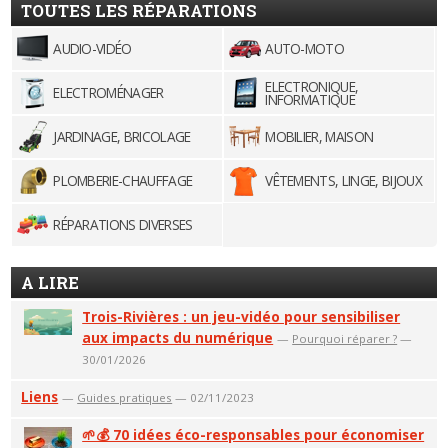
TOUTES LES RÉPARATIONS
AUDIO-VIDÉO
AUTO-MOTO
ELECTRONIQUE,
ELECTROMÉNAGER
INFORMATIQUE
JARDINAGE, BRICOLAGE
MOBILIER, MAISON
PLOMBERIE-CHAUFFAGE
VÊTEMENTS, LINGE, BIJOUX
RÉPARATIONS DIVERSES
A LIRE
Trois-Rivières : un jeu-vidéo pour sensibiliser
aux impacts du numérique
—
Pourquoi réparer ?
—
30/01/2026
Liens
—
Guides pratiques
— 02/11/2023
🌱💰 70 idées éco-responsables pour économiser