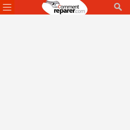
Ouvrir
le
menu