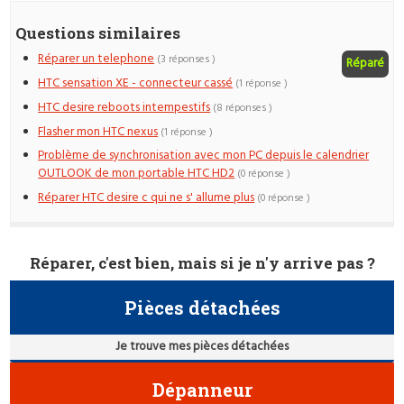
Questions similaires
Réparer un telephone
(3 réponses )
Réparé
HTC sensation XE - connecteur cassé
(1 réponse )
HTC desire reboots intempestifs
(8 réponses )
Flasher mon HTC nexus
(1 réponse )
Problème de synchronisation avec mon PC depuis le calendrier
OUTLOOK de mon portable HTC HD2
(0 réponse )
Réparer HTC desire c qui ne s' allume plus
(0 réponse )
Réparer, c'est bien, mais si je n'y arrive pas ?
Pièces détachées
Je trouve mes pièces détachées
Dépanneur