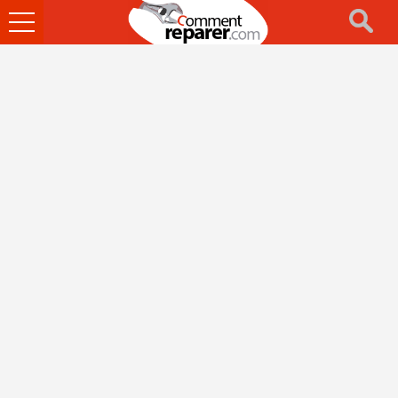
Ouvrir
le
menu