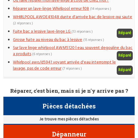
Où faire réparer mon lave-linge à côté de chez moi ?
Réparer un lave-linge Whirlpool erreur f08
(14 réponses )
WHIRLPOOL AWOE41048 durite d'arrivée bac de lessive qui saute
(2 réponses )
Fuite bac a lessive lave-linge LG
(13 réponses )
Réparé
Grosse fuite au niveau du bac à lessive
(15 réponses )
Sur lave linge whirlpool AWM5120 l eau souvent degouline du bac
a produits
(6 réponses )
Réparé
Whirlpool awo/d5941 voyant arrivée d'eau interrompt le
lavage, pas de code erreur
(7 réponses )
Réparé
Réparer, c'est bien, mais si je n'y arrive pas ?
Pièces détachées
Je trouve mes pièces détachées
Dépanneur