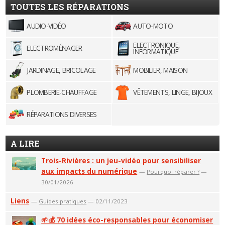
TOUTES LES RÉPARATIONS
AUDIO-VIDÉO
AUTO-MOTO
ELECTRONIQUE,
ELECTROMÉNAGER
INFORMATIQUE
JARDINAGE, BRICOLAGE
MOBILIER, MAISON
PLOMBERIE-CHAUFFAGE
VÊTEMENTS, LINGE, BIJOUX
RÉPARATIONS DIVERSES
A LIRE
Trois-Rivières : un jeu-vidéo pour sensibiliser
aux impacts du numérique
—
Pourquoi réparer ?
—
30/01/2026
Liens
—
Guides pratiques
— 02/11/2023
🌱💰 70 idées éco-responsables pour économiser