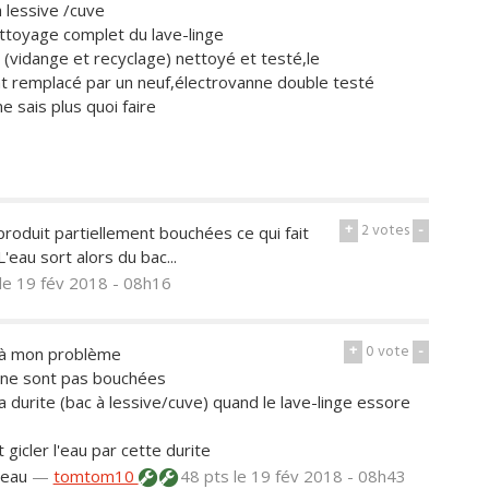
 lessive /cuve
ettoyage complet du lave-linge
(vidange et recyclage) nettoyé et testé,le
t remplacé par un neuf,électrovanne double testé
sais plus quoi faire
+
2
votes
-
roduit partiellement bouchées ce qui fait
'eau sort alors du bac...
le 19 fév 2018 - 08h16
+
0
vote
-
r à mon problème
e ne sont pas bouchées
a durite (bac à lessive/cuve) quand le lave-linge essore
gicler l'eau par cette durite
l'eau
—
tomtom10
48 pts
le 19 fév 2018 - 08h43