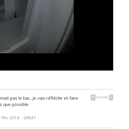
+
0
vote
-
ait pas le bac...Je vais réfléchir et faire
s que possible
9 fév 2018 - 09h31