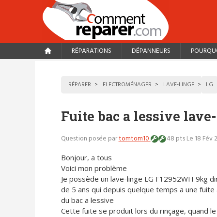
RÉPARATIONS
DÉPANNEURS
POURQUO
RÉPARER
ELECTROMÉNAGER
LAVE-LINGE
LG
Fuite bac a lessive lave
Question posée par
tomtom10
48 pts
Le 18 Fév 
Bonjour, a tous
Voici mon problème
Je possède un lave-linge LG F12952WH 9kg dir
de 5 ans qui depuis quelque temps a une fuite 
du bac a lessive
Cette fuite se produit lors du rinçage, quand 