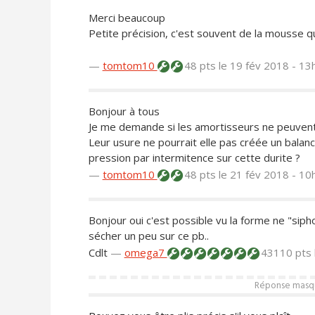
Merci beaucoup
Petite précision, c'est souvent de la mousse q
—
tomtom10
48 pts
le 19 fév 2018 - 13
Bonjour à tous
Je me demande si les amortisseurs ne peuvent
Leur usure ne pourrait elle pas créée un balanc
pression par intermitence sur cette durite ?
—
tomtom10
48 pts
le 21 fév 2018 - 10
Bonjour oui c'est possible vu la forme ne "siphon
sécher un peu sur ce pb..
Cdlt
—
omega7
43110 pts
Réponse masqué