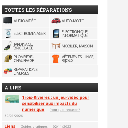
TOUTES LES RÉPARATIONS
AUDIO-VIDÉO
AUTO-MOTO
ELECTRONIQUE,
ELECTROMÉNAGER
INFORMATIQUE
JARDINAGE,
MOBILIER, MAISON
BRICOLAGE
PLOMBERIE-
VÊTEMENTS, LINGE,
CHAUFFAGE
BIJOUX
RÉPARATIONS
DIVERSES
A LIRE
Trois-Rivières : un jeu-vidéo pour
sensibiliser aux impacts du
numérique
—
Pourquoi réparer ?
—
30/01/2026
Liens
—
Guides pratiques
— 02/11/2023