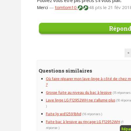
Pouvez vous être plis précis s'il vous plaît.
Merci
—
tomtom10
48 pts
le 21 fév 201
Répond
«
Questions similaires
Où faire réparer mon lave-linge à côté de chez m
?
Grosse fuite au niveau du bac à lessive
(15 réponses 
Lave linge LG F12952WH ne s'allume plus
(10 répons
)
Fuite lg wd12591bhd
(16 réponses )
Fuite bac à lessive au rinçage LG F12952WH
(1
réponse )
Répa