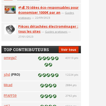
🌱💰 70 idées éco-responsables pour
économiser 1000€ par an
—
Guides
pratiques
— 22/09/2023
Pièces détachées électroménager :
tous les sites
—
Guides pratiques
—
27/01/2023
TOP CONTRIBUTEURS
Voir tous
omega7
43110 pts
jchd
(PRO)
12224 pts
Micad
2884 pts
PFAFF59
2792 pts
jc67