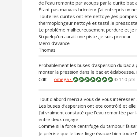
de l’eau remonte par acoups par la durite bac a
Étant pas mauvais bricoleur j’ai entrepris un n
Toute les durites ont été nettoyé ,les pompes 
thermoplongeur nettoyé et testé,le pressosta
Le problème malheureusement perdure et je ne 
Si quelqu’un aurait une piste ,je suis preneur
Merci d'avance
Thomas
Probablement les buses d'aspersion du bac à p
monter la pression dans le bac et éclabousse. L
Cdlt
—
omega7
43110 pts
Tout d'abord merci a vous de vous intéresse
Les buses d'aspersion ont ete contrôlé et ell
J'ai vraiment constaté que l'eau remontée par l
entre deux rinçage
Comme si la force centrifuge du tambour faisait 
Je précise que le lave-linge évacue bien toute 