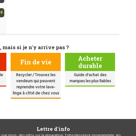
ré
, mais si je n'y arrive pas ?
Acheter
Fin de vie
durable
de
Recycler / Trouvez les
Guide d'achat des
vendeurs qui peuvent
marques les plus fiables
reprendre votre lave-
linge à côté de chez vous
Lettre d'info
is par mois, des infos sur la réparation, l'obsolescence programmée, les