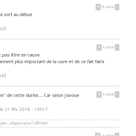
+
0
vote
-
ui sort au début
h22
+
1
vote
-
 pas être en cause
ement plus important de la cuve et de ce fait faire
h43
+
1
vote
-
" de cette durite..... Car sinon j'avoue
le 21 fév 2018 - 13h17
e : cliquez pour l'afficher
+
-1
vote
-