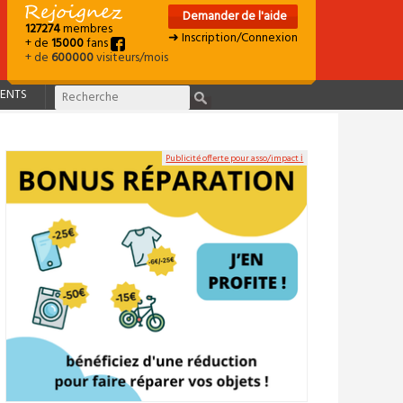
Demander de l'aide
127274
membres
➜ Inscription/Connexion
+ de
15000
fans
+ de
600000
visiteurs/mois
ENTS
Publicité offerte pour asso/impact ℹ