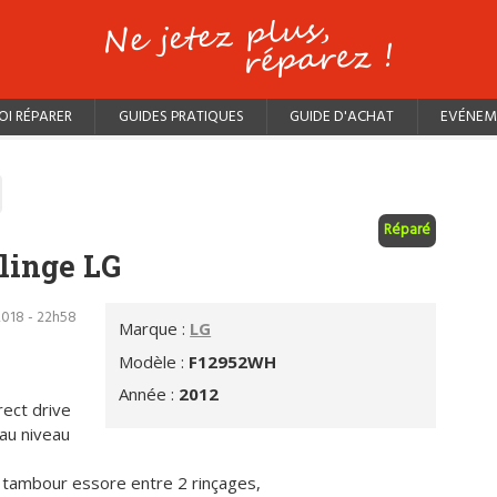
I RÉPARER
GUIDES PRATIQUES
GUIDE D'ACHAT
EVÉNEM
Réparé
-linge LG
2018 - 22h58
Marque :
LG
Modèle :
F12952WH
Année :
2012
ect drive
au niveau
le tambour essore entre 2 rinçages,