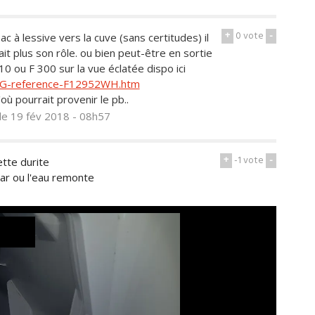
+
0
vote
-
c à lessive vers la cuve (sans certitudes) il
ait plus son rôle. ou bien peut-être en sortie
310 ou F 300 sur la vue éclatée dispo ici
-LG-reference-F12952WH.htm
où pourrait provenir le pb..
le 19 fév 2018 - 08h57
+
-1
vote
-
tte durite
ar ou l'eau remonte