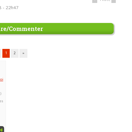
8 - 22h47
re/Commenter
1
2
»
oi
)
es
ré