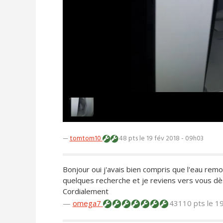
—
tomtom10
48 pts
le 19 fév 2018 - 09h03
Bonjour oui j'avais bien compris que l'eau remont
quelques recherche et je reviens vers vous dè
Cordialement
—
omega7
43110 pts
le 1