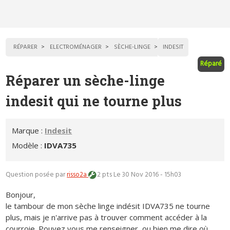
RÉPARER
ELECTROMÉNAGER
SÈCHE-LINGE
INDESIT
Réparé
Réparer un sèche-linge
indesit qui ne tourne plus
Marque :
Indesit
Modèle :
IDVA735
Question posée par
risso2a
2 pts
Le 30 Nov 2016 - 15h03
Bonjour,
le tambour de mon sèche linge indésit IDVA735 ne tourne
plus, mais je n'arrive pas à trouver comment accéder à la
courroie. Pouvez vous me renseigner, ou bien me dire où