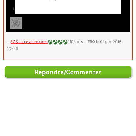
1
/
1
—
SOS-accessoire.com
1184 pts —
PRO
le 01 déc 2016 -
09h48
Répondre/Commenter