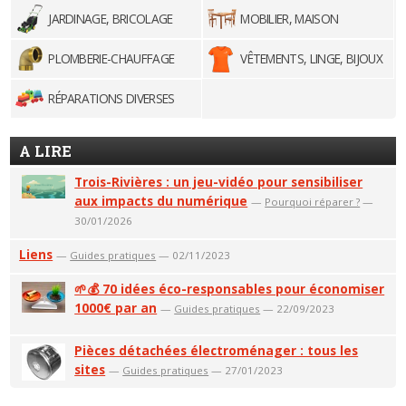
JARDINAGE, BRICOLAGE
MOBILIER, MAISON
PLOMBERIE-CHAUFFAGE
VÊTEMENTS, LINGE, BIJOUX
RÉPARATIONS DIVERSES
A LIRE
Trois-Rivières : un jeu-vidéo pour sensibiliser
aux impacts du numérique
—
Pourquoi réparer ?
—
30/01/2026
Liens
—
Guides pratiques
— 02/11/2023
🌱💰 70 idées éco-responsables pour économiser
1000€ par an
—
Guides pratiques
— 22/09/2023
Pièces détachées électroménager : tous les
sites
—
Guides pratiques
— 27/01/2023