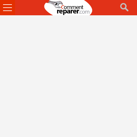
Ouvrir
le
menu