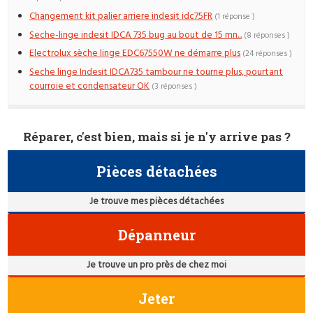
Changement kit palier arriere indesit idc75FR
(1 réponse )
Seche-linge indesit IDCA 735 bug au bout de 15 mn...
(8 réponses )
Electrolux sèche linge EDC67550W ne démarre plus
(24 réponses )
Seche linge Indesit IDCA735 tambour ne tourne plus, pourtant
courroie et condensateur OK
(3 réponses )
Réparer, c'est bien, mais si je n'y arrive pas ?
Pièces détachées
Je trouve mes pièces détachées
Dépanneur
Je trouve un pro près de chez moi
Jeter