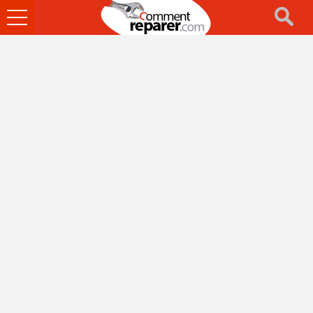
Ouvrir
le
menu