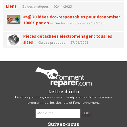
Liens
—
Guides pratiques
— 02/11/2023
🌱💰 70 idées éco-responsables pour économiser
1000€ par an
—
Guides pratiques
— 22/09/2023
Pièces détachées électroménager : tous les
sites
—
Guides pratiques
— 27/01/2023
Lettre d'info
1 à 2 fois par mois, des infos sur la réparation, l'obsolescence
programmée, les déchets et l'environnement.
OK
Suivez-nous