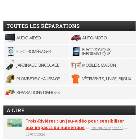
TOUTES LES RÉPARATIONS
AUDIO-VIDÉO
AUTO-MOTO
ELECTRONIQUE,
ELECTROMÉNAGER
INFORMATIQUE
JARDINAGE, BRICOLAGE
MOBILIER, MAISON
PLOMBERIE-CHAUFFAGE
VÊTEMENTS, LINGE, BIJOUX
RÉPARATIONS DIVERSES
A LIRE
Trois-Rivières : un jeu-vidéo pour sensibiliser
aux impacts du numérique
—
Pourquoi réparer ?
—
30/01/2026