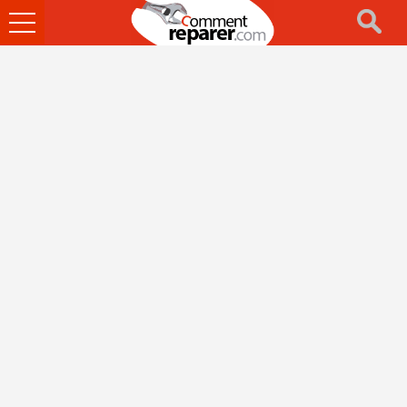
Ouvrir
le
menu