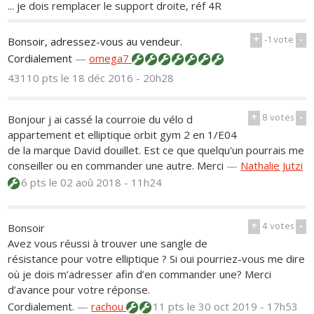
... je dois remplacer le support droite, réf 4R
+
-1
vote
-
Bonsoir, adressez-vous au vendeur.
Cordialement
—
omega7
43110 pts
le 18 déc 2016 - 20h28
+
8
votes
-
Bonjour j ai cassé la courroie du vélo d
appartement et elliptique orbit gym 2 en 1/E04
de la marque David douillet. Est ce que quelqu'un pourrais me
conseiller ou en commander une autre. Merci
—
Nathalie Jutzi
6 pts
le 02 aoû 2018 - 11h24
+
4
votes
-
Bonsoir
Avez vous réussi à trouver une sangle de
résistance pour votre elliptique ? Si oui pourriez-vous me dire
où je dois m’adresser afin d’en commander une? Merci
d’avance pour votre réponse.
Cordialement.
—
rachou
11 pts
le 30 oct 2019 - 17h53