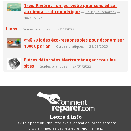
Trois-Rivières : un jeu-vidéo pour sensibiliser
aux impacts du numérique
—
Pourquoi réparer ?
—
30/01/2026
Liens
—
Guides pratiques
— 02/11/2023
🌱💰 70 idées éco-responsables pour économiser
1000€ par an
—
Guides pratiques
— 22/09/2023
Pièces détachées électroménager : tous les
sites
—
Guides pratiques
— 27/01/2023
Lettre d'info
1 à 2 fois par mois, des infos sur la réparation, l'obsolescence
programmée, les déchets et l'environnement.