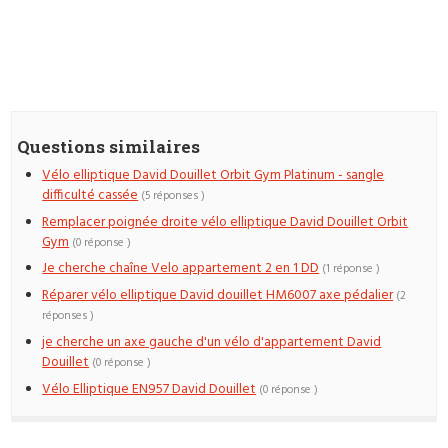
Questions similaires
Vélo elliptique David Douillet Orbit Gym Platinum - sangle
difficulté cassée
(5 réponses )
Remplacer poignée droite vélo elliptique David Douillet Orbit
Gym
(0 réponse )
Je cherche chaîne Velo appartement 2 en 1 DD
(1 réponse )
Réparer vélo elliptique David douillet HM6007 axe pédalier
(2
réponses )
je cherche un axe gauche d'un vélo d'appartement David
Douillet
(0 réponse )
Vélo Elliptique EN957 David Douillet
(0 réponse )