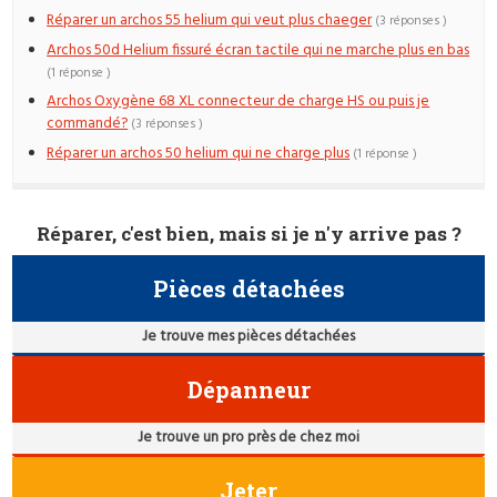
Réparer un archos 55 helium qui veut plus chaeger
(3 réponses )
Archos 50d Helium fissuré écran tactile qui ne marche plus en bas
(1 réponse )
Archos Oxygène 68 XL connecteur de charge HS ou puis je
commandé?
(3 réponses )
Réparer un archos 50 helium qui ne charge plus
(1 réponse )
Réparer, c'est bien, mais si je n'y arrive pas ?
Pièces détachées
Je trouve mes pièces détachées
Dépanneur
Je trouve un pro près de chez moi
Jeter