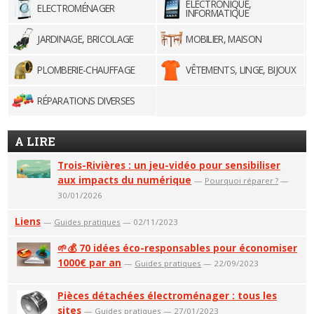
ELECTRONIQUE,
ELECTROMÉNAGER
INFORMATIQUE
JARDINAGE, BRICOLAGE
MOBILIER, MAISON
PLOMBERIE-CHAUFFAGE
VÊTEMENTS, LINGE, BIJOUX
RÉPARATIONS DIVERSES
A LIRE
Trois-Rivières : un jeu-vidéo pour sensibiliser
aux impacts du numérique
—
Pourquoi réparer ?
—
30/01/2026
Liens
—
Guides pratiques
— 02/11/2023
🌱💰 70 idées éco-responsables pour économiser
1000€ par an
—
Guides pratiques
— 22/09/2023
Pièces détachées électroménager : tous les
sites
—
Guides pratiques
— 27/01/2023