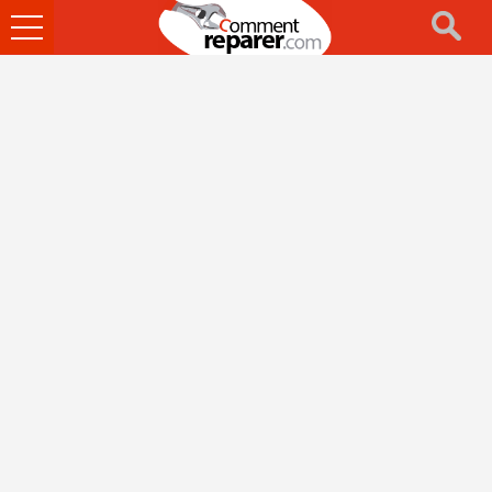
Ouvrir
le
menu