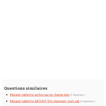
Questions similaires
Réparer tablette archos qui ne charge plus
(7 réponses )
Réparer tablette ARCHOS 101c platinum- port usb
(5 réponses )