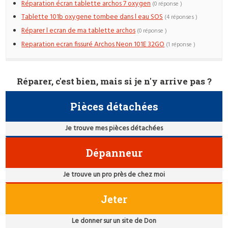
Réparation écran tablette archos 7 oxygen
(0 réponse )
Tablette 101b oxygene tombee dans l eau SOS
(4 réponses )
Réparer l ecran de ma tablette archos
(0 réponse )
Reparation ecran fissuré Archos Neon 101E 32GO
(1 réponse )
Réparer, c'est bien, mais si je n'y arrive pas ?
Pièces détachées
Je trouve mes pièces détachées
Dépanneur
Je trouve un pro près de chez moi
Jeter
Le donner sur un site de Don