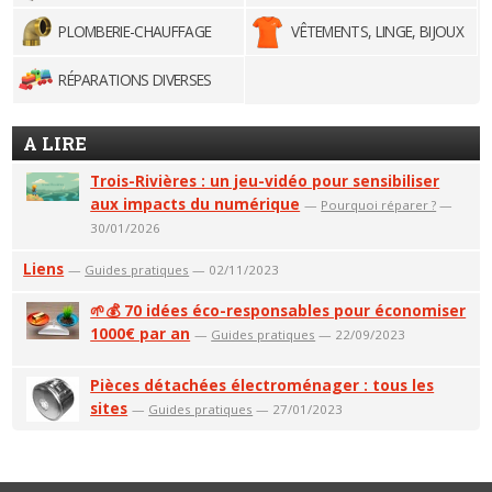
PLOMBERIE-CHAUFFAGE
VÊTEMENTS, LINGE, BIJOUX
RÉPARATIONS DIVERSES
A LIRE
Trois-Rivières : un jeu-vidéo pour sensibiliser
aux impacts du numérique
—
Pourquoi réparer ?
—
30/01/2026
Liens
—
Guides pratiques
— 02/11/2023
🌱💰 70 idées éco-responsables pour économiser
1000€ par an
—
Guides pratiques
— 22/09/2023
Pièces détachées électroménager : tous les
sites
—
Guides pratiques
— 27/01/2023