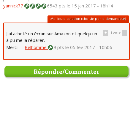
yannick77
6543 pts
le 15 jan 2017 - 18h14
Meilleure solution (choisie par le demandeur)
+
-1
vote
-
J ai acheté un écran sur Amazon et quelqu un
à pu me la réparer.
Merci
—
Belhomme
9 pts
le 05 fév 2017 - 10h06
Répondre/Commenter