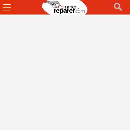
Ouvrir
le
menu