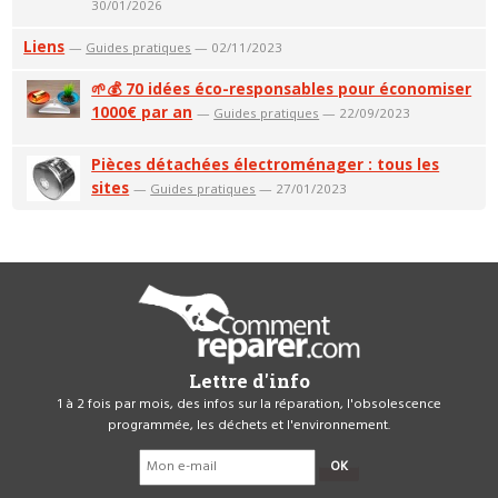
30/01/2026
Liens
—
Guides pratiques
— 02/11/2023
🌱💰 70 idées éco-responsables pour économiser
1000€ par an
—
Guides pratiques
— 22/09/2023
Pièces détachées électroménager : tous les
sites
—
Guides pratiques
— 27/01/2023
Lettre d'info
1 à 2 fois par mois, des infos sur la réparation, l'obsolescence
programmée, les déchets et l'environnement.
OK