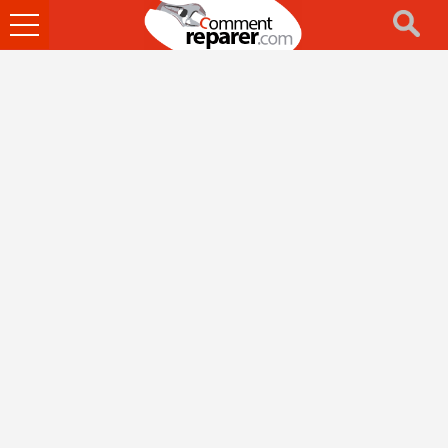
Ouvrir
le
menu