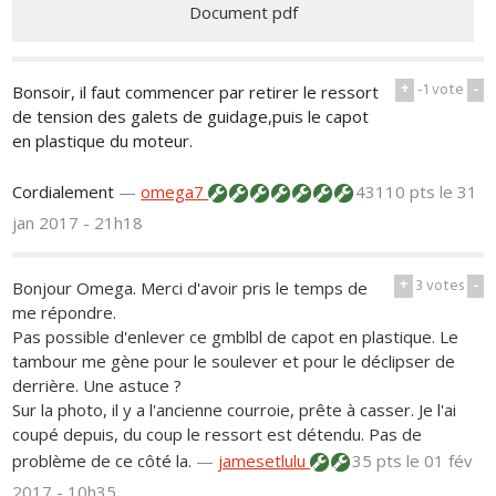
Document pdf
+
-1
vote
-
Bonsoir, il faut commencer par retirer le ressort
de tension des galets de guidage,puis le capot
en plastique du moteur.
Cordialement
—
omega7
43110 pts
le 31
jan 2017 - 21h18
+
3
votes
-
Bonjour Omega. Merci d'avoir pris le temps de
me répondre.
Pas possible d'enlever ce gmblbl de capot en plastique. Le
tambour me gène pour le soulever et pour le déclipser de
derrière. Une astuce ?
Sur la photo, il y a l'ancienne courroie, prête à casser. Je l'ai
coupé depuis, du coup le ressort est détendu. Pas de
problème de ce côté la.
—
jamesetlulu
35 pts
le 01 fév
2017 - 10h35