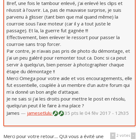
Bref, une fois le tambour enlevé, j'ai enlevé les clips et
réussit à l'ouvrir. La, pas de mauvaise surprise, je suis
parvenu à glisser (tant bien que mal quand même) la
courroie sous l'axe moteur (car il y a tout juste le
passage). Et la, la guerre fut gagnée !!!
Effectivement, bien enlever le ressort pour passer la
courroie sans trop forcer.
Par contre, je n'avais pas pris de photo du démontage, et
j'ai un peu galéré pour remonter tout ca. Donc si ca peut
servir à quelqu'un, bien penser à photographier chaque
étape du démontage !!
Merci Omega pour votre aide et vos encouragements, elle
fut essentielle, couplée à un membre d'un autre forum qui
m'a donné un bon angle d'attaque.
Je ne sais si j'ai les droits pour mettre le post en résolu,
quelqu'un peut il le faire à ma place ?
James
—
jamesetlulu
35 pts
le 04 fév 2017 - 12h35
+
2
votes
-
Merci pour votre retour.... QUi vous a évité une