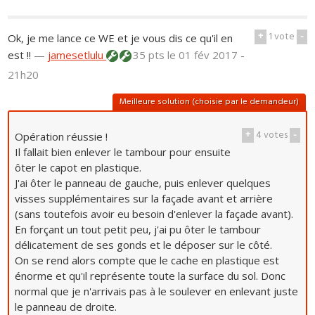
+
1
vote
-
Ok, je me lance ce WE et je vous dis ce qu'il en
est !!
—
jamesetlulu
35 pts
le 01 fév 2017 -
21h20
Meilleure solution (choisie par le demandeur)
+
4
votes
-
Opération réussie !
Il fallait bien enlever le tambour pour ensuite
ôter le capot en plastique.
J'ai ôter le panneau de gauche, puis enlever quelques
visses supplémentaires sur la façade avant et arrière
(sans toutefois avoir eu besoin d'enlever la façade avant).
En forçant un tout petit peu, j'ai pu ôter le tambour
délicatement de ses gonds et le déposer sur le côté.
On se rend alors compte que le cache en plastique est
énorme et qu'il représente toute la surface du sol. Donc
normal que je n'arrivais pas à le soulever en enlevant juste
le panneau de droite.