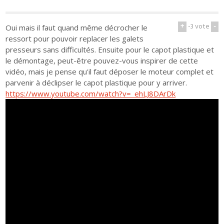
+
-3
vote
-
Oui mais il faut quand même décrocher le
ressort pour pouvoir replacer les galets
presseurs sans difficultés. Ensuite pour le capot plastique et
le démontage, peut-être pouvez-vous inspirer de cette
vidéo, mais je pense qu'il faut déposer le moteur complet et
parvenir à déclipser le capot plastique pour y arriver.
https://www.youtube.com/watch?v=_ehLJ8DArDk