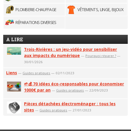
PLOMBERIE-CHAUFFAGE
VÊTEMENTS, LINGE, BIJOUX
RÉPARATIONS DIVERSES
A LIRE
Trois-Rivières : un jeu-vidéo pour sensibiliser
aux impacts du numérique
—
Pourquoi réparer ?
—
30/01/2026
Liens
—
Guides pratiques
— 02/11/2023
🌱💰 70 idées éco-responsables pour économiser
1000€ par an
—
Guides pratiques
— 22/09/2023
Pièces détachées électroménager : tous les
sites
—
Guides pratiques
— 27/01/2023