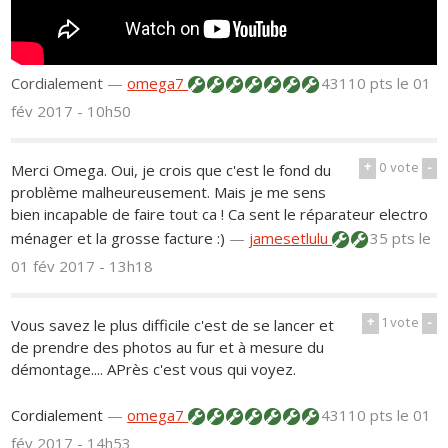
Cordialement
—
omega7
43110 pts
le 01
fév 2017 - 10h50
+
0
vote
-
Merci Omega. Oui, je crois que c'est le fond du
problème malheureusement. Mais je me sens
bien incapable de faire tout ca ! Ca sent le réparateur electro
ménager et la grosse facture :)
—
jamesetlulu
35 pts
le
01 fév 2017 - 13h18
+
1
vote
-
Vous savez le plus difficile c'est de se lancer et
de prendre des photos au fur et à mesure du
démontage.... APrès c'est vous qui voyez.
Cordialement
—
omega7
43110 pts
le 01
fév 2017 - 14h53