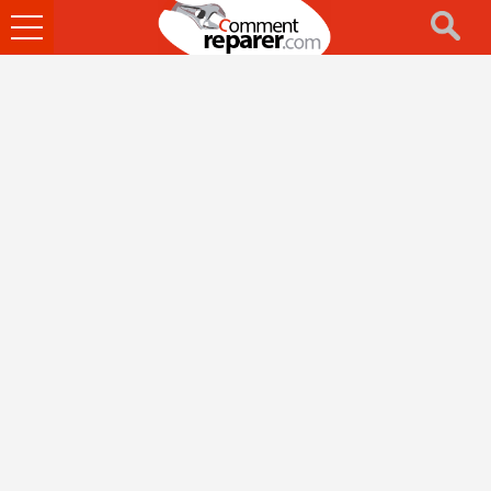
Ouvrir
le
menu