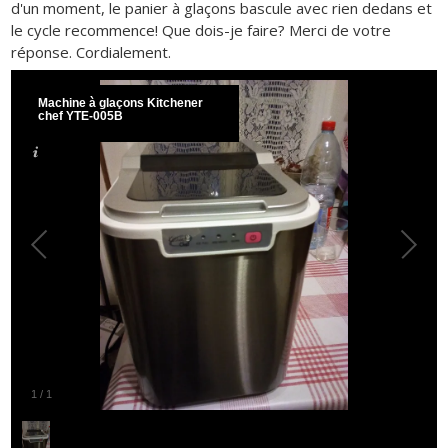
d'un moment, le panier à glaçons bascule avec rien dedans et
le cycle recommence! Que dois-je faire? Merci de votre
réponse. Cordialement.
Machine à glaçons Kitchener
chef YTE-005B
1
/
1