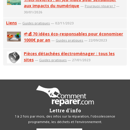
aux impacts du numérique
—
Pourquoi réparer ?
—
30/01/2026
Liens
—
Guides pratiques
— 02/11/2023
🌱💰 70 idées éco-responsables pour économiser
1000€ par an
—
Guides pratiques
— 22/09/2023
Pièces détachées électroménager : tous les
sites
—
Guides pratiques
— 27/01/2023
Lettre d'info
1 à 2 fois par mois, des infos sur la réparation, l'obsolescence
programmée, les déchets et l'environnement.