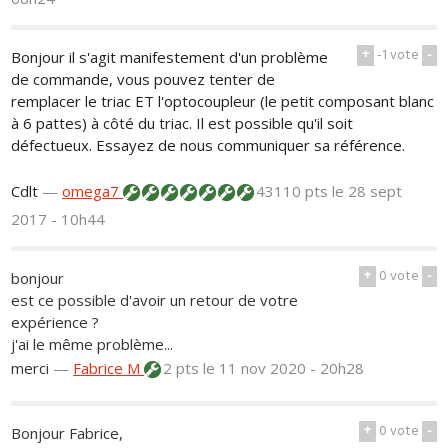
+
-1
vote
-
Bonjour il s'agit manifestement d'un problème
de commande, vous pouvez tenter de
remplacer le triac ET l'optocoupleur (le petit composant blanc
à 6 pattes) à côté du triac. Il est possible qu'il soit
défectueux. Essayez de nous communiquer sa référence.
Cdlt
—
omega7
43110 pts
le 28 sept
2017 - 10h44
+
0
vote
-
bonjour
est ce possible d'avoir un retour de votre
expérience ?
j'ai le même problème...
merci
—
Fabrice M
2 pts
le 11 nov 2020 - 20h28
+
0
vote
-
Bonjour Fabrice,