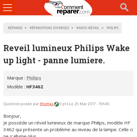
Ouvrir
le
menu
RÉPARER
RÉPARATIONS DIVERSES
RADIO-RÉVEIL
PHILIPS
Reveil lumineux Philips Wake
up light - panne lumiere.
Marque :
Philips
Modèle :
HF3462
Question posée par
thomas
5 pts
Le 25 Mar 2017 - 15h46
Bonjour,
Je possède un réveil lumineux de marque Philips, modèle HF
3462 qui présente un problème au niveau de la lampe. Celle ci
ne s'allume plus.