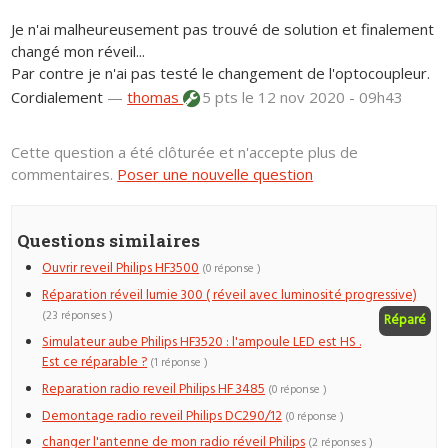
Je n'ai malheureusement pas trouvé de solution et finalement
changé mon réveil...
Par contre je n'ai pas testé le changement de l'optocoupleur.
Cordialement
—
thomas
5 pts
le 12 nov 2020 - 09h43
Cette question a été clôturée et n'accepte plus de
commentaires.
Poser une nouvelle question
Questions similaires
Ouvrir reveil Philips HF3500
(0 réponse )
Réparation réveil lumie 300 ( réveil avec luminosité progressive)
(23 réponses )
Réparé
Simulateur aube Philips HF3520 : l'ampoule LED est HS .
Est ce réparable ?
(1 réponse )
Reparation radio reveil Philips HF 3485
(0 réponse )
Demontage radio reveil Philips DC290/12
(0 réponse )
changer l'antenne de mon radio réveil Philips
(2 réponses )