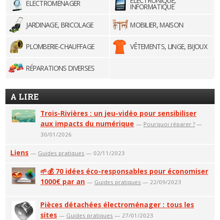
ELECTRONIQUE,
ELECTROMÉNAGER
INFORMATIQUE
JARDINAGE, BRICOLAGE
MOBILIER, MAISON
PLOMBERIE-CHAUFFAGE
VÊTEMENTS, LINGE, BIJOUX
RÉPARATIONS DIVERSES
A LIRE
Trois-Rivières : un jeu-vidéo pour sensibiliser
aux impacts du numérique
—
Pourquoi réparer ?
—
30/01/2026
Liens
—
Guides pratiques
— 02/11/2023
🌱💰 70 idées éco-responsables pour économiser
1000€ par an
—
Guides pratiques
— 22/09/2023
Pièces détachées électroménager : tous les
sites
—
Guides pratiques
— 27/01/2023