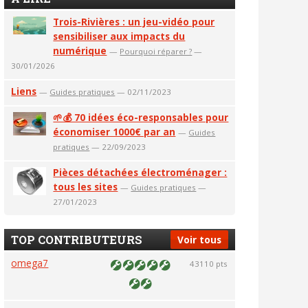
Trois-Rivières : un jeu-vidéo pour
sensibiliser aux impacts du
numérique
—
Pourquoi réparer ?
—
30/01/2026
Liens
—
Guides pratiques
— 02/11/2023
🌱💰 70 idées éco-responsables pour
économiser 1000€ par an
—
Guides
pratiques
— 22/09/2023
Pièces détachées électroménager :
tous les sites
—
Guides pratiques
—
27/01/2023
TOP CONTRIBUTEURS
Voir tous
omega7
43110 pts