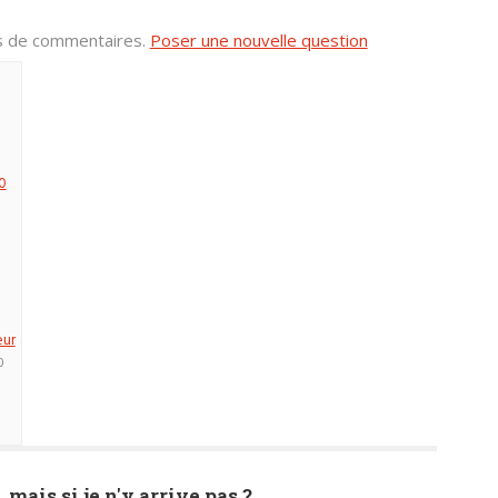
us de commentaires.
Poser une nouvelle question
0
eur
0
, mais si je n'y arrive pas ?