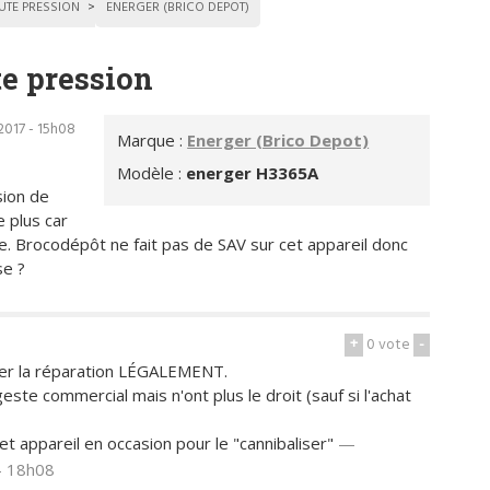
UTE PRESSION
ENERGER (BRICO DEPOT)
e pression
2017 - 15h08
Marque :
Energer (Brico Depot)
Modèle :
energer H3365A
sion de
 plus car
nce. Brocodépôt ne fait pas de SAV sur cet appareil donc
se ?
+
0
vote
-
urer la réparation LÉGALEMENT.
geste commercial mais n'ont plus le droit (sauf si l'achat
t appareil en occasion pour le "cannibaliser"
—
- 18h08