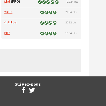
jchd
(PRO)
12224 pts
Micad
2884 pts
PFAFF59
2792 pts
jc67
1554 pts
Suivez-nous