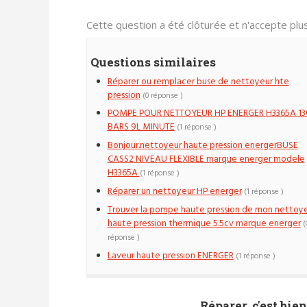
Cette question a été clôturée et n'accepte pl
Questions similaires
Réparer ou remplacer buse de nettoyeur hte
pression
(0 réponse )
POMPE POUR NETTOYEUR HP ENERGER H3365A 13
BARS 9L MINUTE
(1 réponse )
Bonjour.nettoyeur haute pression energerBUSE
CASS2 NIVEAU FLEXIBLE marque energer modele
H3365A
(1 réponse )
Réparer un nettoyeur HP energer
(1 réponse )
Trouver la pompe haute pression de mon nettoy
haute pression thermique 5.5cv marque energer
(
réponse )
Laveur haute pression ENERGER
(1 réponse )
Réparer, c'est bien