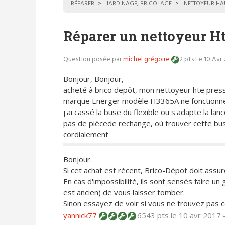
RÉPARER
JARDINAGE, BRICOLAGE
NETTOYEUR HA
Réparer un nettoyeur Ht
Question posée par
michel grégoire
2 pts
Le 10 Avr 
Bonjour, Bonjour,
acheté à brico depôt, mon nettoyeur hte pres
marque Energer modèle H3365A ne fonctionne
j'ai cassé la buse du flexible ou s'adapte la la
pas de piècede rechange, où trouver cette bu
cordialement
Bonjour.
Si cet achat est récent, Brico-Dépot doit ass
En cas d'impossibilité, ils sont sensés faire un 
est ancien) de vous laisser tomber.
Sinon essayez de voir si vous ne trouvez pas ce
yannick77
6543 pts
le 10 avr 2017 