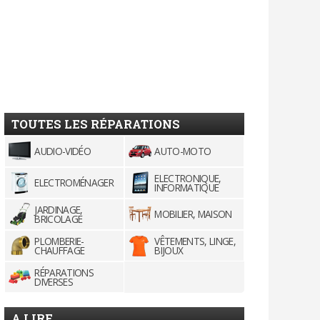
TOUTES LES RÉPARATIONS
AUDIO-VIDÉO
AUTO-MOTO
ELECTRONIQUE,
ELECTROMÉNAGER
INFORMATIQUE
JARDINAGE,
MOBILIER, MAISON
BRICOLAGE
PLOMBERIE-
VÊTEMENTS, LINGE,
CHAUFFAGE
BIJOUX
RÉPARATIONS
DIVERSES
A LIRE