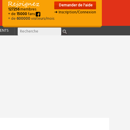
Demander de l'aide
127256
membres
➜ Inscription/Connexion
+ de
15000
fans
+ de
600000
visiteurs/mois
ENTS