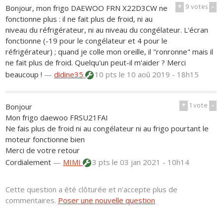
+
9
votes
-
Bonjour, mon frigo DAEWOO FRN X22D3CW ne
fonctionne plus : il ne fait plus de froid, ni au
niveau du réfrigérateur, ni au niveau du congélateur. L'écran
fonctionne (-19 pour le congélateur et 4 pour le
réfrigérateur) ; quand je colle mon oreille, il "ronronne" mais il
ne fait plus de froid. Quelqu'un peut-il m'aider ? Merci
beaucoup !
—
didine35
10 pts
le 10 aoû 2019 - 18h15
+
1
vote
-
Bonjour
Mon frigo daewoo FRSU21FAI
Ne fais plus de froid ni au congélateur ni au frigo pourtant le
moteur fonctionne bien
Merci de votre retour
Cordialement
—
MIMI
3 pts
le 03 jan 2021 - 10h14
Cette question a été clôturée et n'accepte plus de
commentaires.
Poser une nouvelle question