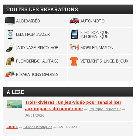
TOUTES LES RÉPARATIONS
AUDIO-VIDÉO
AUTO-MOTO
ELECTRONIQUE,
ELECTROMÉNAGER
INFORMATIQUE
JARDINAGE, BRICOLAGE
MOBILIER, MAISON
PLOMBERIE-CHAUFFAGE
VÊTEMENTS, LINGE, BIJOUX
RÉPARATIONS DIVERSES
A LIRE
Trois-Rivières : un jeu-vidéo pour sensibiliser
aux impacts du numérique
—
Pourquoi réparer ?
—
30/01/2026
Liens
—
Guides pratiques
— 02/11/2023