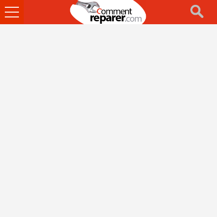
Ouvrir
le
menu