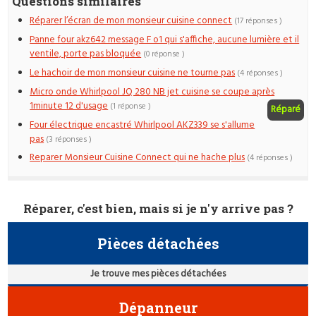
Questions similaires
Réparer l’écran de mon monsieur cuisine connect
(17 réponses )
Panne four akz642 message F o1 qui s'affiche, aucune lumière et il
ventile, porte pas bloquée
(0 réponse )
Le hachoir de mon monsieur cuisine ne tourne pas
(4 réponses )
Micro onde Whirlpool JQ 280 NB jet cuisine se coupe après
1minute 12 d'usage
(1 réponse )
Réparé
Four électrique encastré Whirlpool AKZ339 se s'allume
pas
(3 réponses )
Reparer Monsieur Cuisine Connect qui ne hache plus
(4 réponses )
Réparer, c'est bien, mais si je n'y arrive pas ?
Pièces détachées
Je trouve mes pièces détachées
Dépanneur