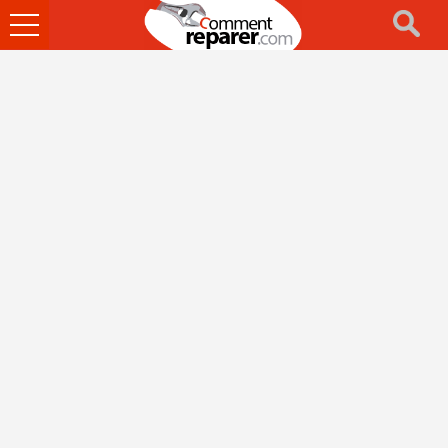
Ouvrir
le
menu