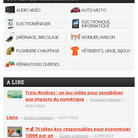
AUDIO-VIDÉO
AUTO-MOTO
ELECTRONIQUE,
ELECTROMÉNAGER
INFORMATIQUE
JARDINAGE, BRICOLAGE
MOBILIER, MAISON
PLOMBERIE-CHAUFFAGE
VÊTEMENTS, LINGE, BIJOUX
RÉPARATIONS DIVERSES
A LIRE
Trois-Rivières : un jeu-vidéo pour sensibiliser
aux impacts du numérique
—
Pourquoi réparer ?
—
30/01/2026
Liens
—
Guides pratiques
— 02/11/2023
🌱💰 70 idées éco-responsables pour économiser
1000€ par an
—
Guides pratiques
— 22/09/2023