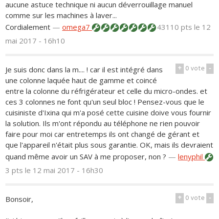
aucune astuce technique ni aucun déverrouillage manuel
comme sur les machines à laver...
Cordialement
—
omega7
43110 pts
le 12
mai 2017 - 16h10
+
0
vote
-
Je suis donc dans la m.... ! car il est intégré dans
une colonne laquée haut de gamme et coincé
entre la colonne du réfrigérateur et celle du micro-ondes. et
ces 3 colonnes ne font qu'un seul bloc ! Pensez-vous que le
cuisiniste d'Ixina qui m'a posé cette cuisine doive vous fournir
la solution. Ils m'ont répondu au téléphone ne rien pouvoir
faire pour moi car entretemps ils ont changé de gérant et
que l'appareil n'était plus sous garantie. OK, mais ils devraient
quand même avoir un SAV à me proposer, non ?
—
lenyphil
3 pts
le 12 mai 2017 - 16h30
+
0
vote
-
Bonsoir,