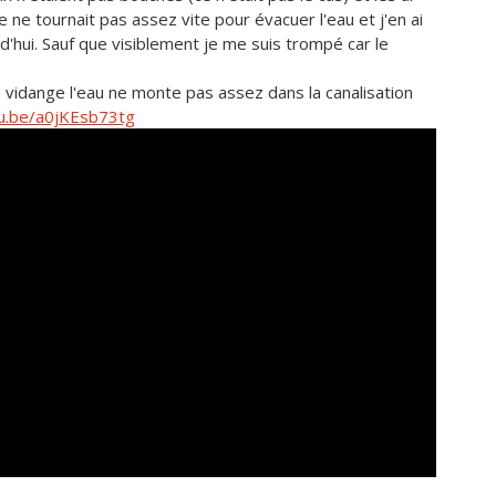
 ne tournait pas assez vite pour évacuer l'eau et j'en ai
d'hui. Sauf que visiblement je me suis trompé car le
n vidange l'eau ne monte pas assez dans la canalisation
tu.be/a0jKEsb73tg