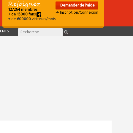
Demander de l'aide
127264
membres
➜ Inscription/Connexion
+ de
15000
fans
+ de
600000
visiteurs/mois
ENTS