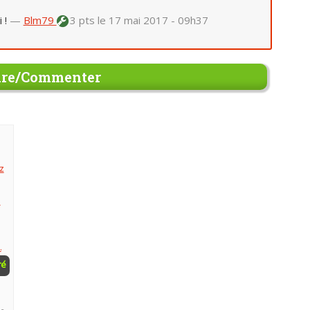
 !
—
Blm79
3 pts
le 17 mai 2017 - 09h37
re/Commenter
z
e
.
ré