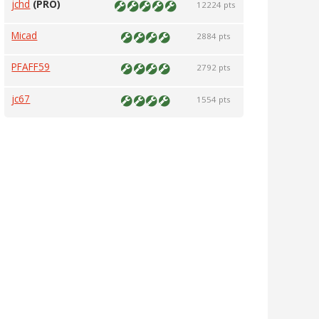
jchd
(PRO)
12224 pts
Micad
2884 pts
PFAFF59
2792 pts
jc67
1554 pts