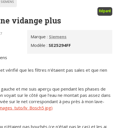
SIEMENS
Réparé
 ne vidange plus
17
Marque :
Siemens
Modèle :
SE25294FF
mens
t vérifié que les filtres n'étaient pas sales et que rien
té gauche et me suis aperçu que pendant les phases de
on voyait sur le côté que l'eau ne montait pas assez dans
ouvée sur le net correspondant à peu près à mon lave-
images_tuto/lv_Bosch5.jpg)
ux n'étaient pas bouchés (ce n'était pas le cas) et les ai