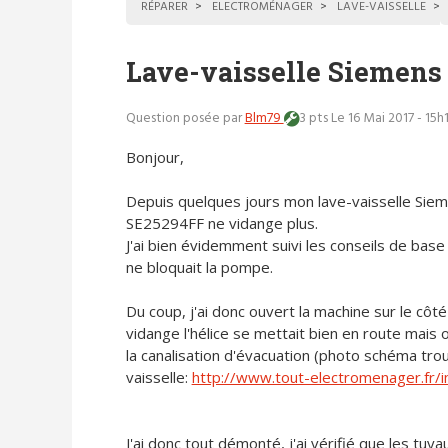
RÉPARER
ELECTROMÉNAGER
LAVE-VAISSELLE
Lave-vaisselle Siemens
Question posée par
Blm79
3 pts
Le 16 Mai 2017 - 15h
Bonjour,
Depuis quelques jours mon lave-vaisselle Sie
SE25294FF ne vidange plus.
J'ai bien évidemment suivi les conseils de base e
ne bloquait la pompe.
Du coup, j'ai donc ouvert la machine sur le cô
vidange l'hélice se mettait bien en route mais 
la canalisation d'évacuation (photo schéma tr
vaisselle:
http://www.tout-electromenager.fr/
J'ai donc tout démonté, j'ai vérifié que les tuya