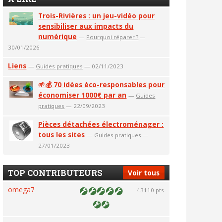
Trois-Rivières : un jeu-vidéo pour
sensibiliser aux impacts du
numérique
—
Pourquoi réparer ?
—
30/01/2026
Liens
—
Guides pratiques
— 02/11/2023
🌱💰 70 idées éco-responsables pour
économiser 1000€ par an
—
Guides
pratiques
— 22/09/2023
Pièces détachées électroménager :
tous les sites
—
Guides pratiques
—
27/01/2023
TOP CONTRIBUTEURS
Voir tous
omega7
43110 pts