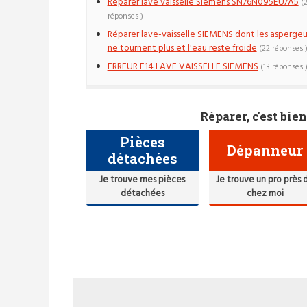
Réparer lave vaisselle Siemens SN76N095EU/A5
(
réponses )
Réparer lave-vaisselle SIEMENS dont les aspergeu
ne tournent plus et l'eau reste froide
(22 réponses 
ERREUR E14 LAVE VAISSELLE SIEMENS
(13 réponses 
Réparer, c'est bien
Pièces
Dépanneur
détachées
Je trouve mes pièces
Je trouve un pro près 
détachées
chez moi