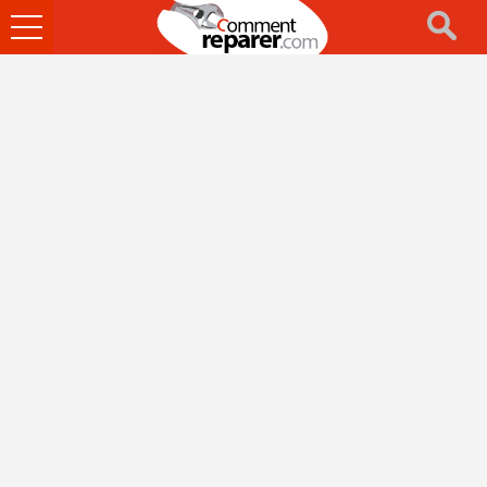
Ouvrir
le
menu