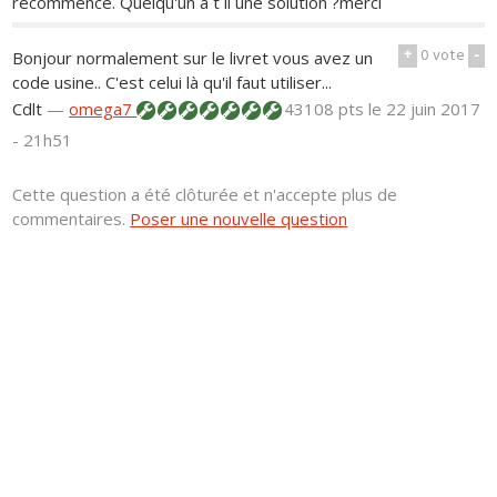
recommence. Quelqu'un a t il une solution ?merci
+
0
vote
-
Bonjour normalement sur le livret vous avez un
code usine.. C'est celui là qu'il faut utiliser...
Cdlt
—
omega7
43108 pts
le 22 juin 2017
- 21h51
Cette question a été clôturée et n'accepte plus de
commentaires.
Poser une nouvelle question