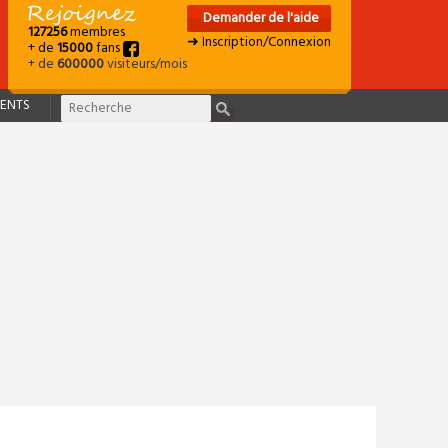
Demander de l'aide
127256
membres
➜ Inscription/Connexion
+ de
15000
fans
+ de
600000
visiteurs/mois
ENTS