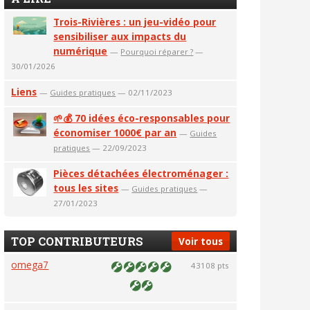
Trois-Rivières : un jeu-vidéo pour
sensibiliser aux impacts du
numérique
—
Pourquoi réparer ?
—
30/01/2026
Liens
—
Guides pratiques
— 02/11/2023
🌱💰 70 idées éco-responsables pour
économiser 1000€ par an
—
Guides
pratiques
— 22/09/2023
Pièces détachées électroménager :
tous les sites
—
Guides pratiques
—
27/01/2023
TOP CONTRIBUTEURS
Voir tous
omega7
43108 pts