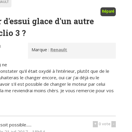
NAULT
Réparé
d'essui glace d'un autre
lio 3 ?
4
Marque :
Renault
) ne
onstater qu'il était oxydé à l'intérieur, plutôt que de le
uhaiterais le changer encore, oui car j'ai déjà eu le
avoir s'il est possible de changer le moteur par celui
ela me reviendrai moins chèrs. Je vous remercie pour vos
+
0
vote
-
it possible......
le 21 juil 2017 - 18h54