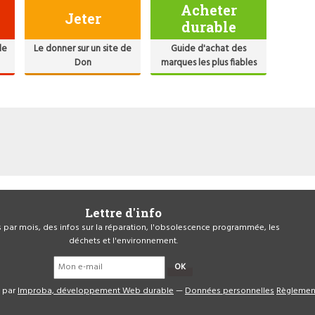
Acheter
Jeter
durable
de
Le donner sur un site de
Guide d'achat des
Don
marques les plus fiables
Lettre d'info
is par mois, des infos sur la réparation, l'obsolescence programmée, les
déchets et l'environnement.
OK
é par
Improba, développement Web durable
—
Données personnelles
Règlemen