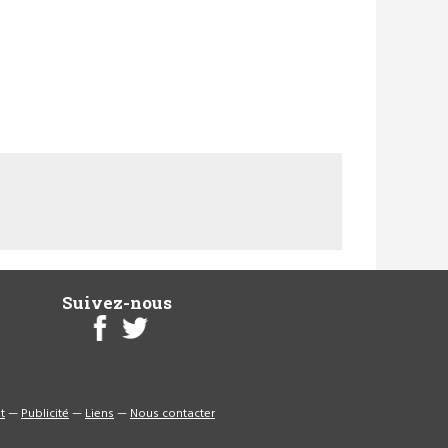
Suivez-nous
t
—
Publicité
—
Liens
—
Nous contacter