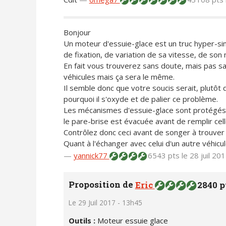
Bonjour
Un moteur d'essuie-glace est un truc hyper-sim
de fixation, de variation de sa vitesse, de so
En fait vous trouverez sans doute, mais pas s
véhicules mais ça sera le même.
Il semble donc que votre soucis serait, plutô
pourquoi il s'oxyde et de palier ce problème.
Les mécanismes d'essuie-glace sont protégés d
le pare-brise est évacuée avant de remplir celle
Contrôlez donc ceci avant de songer à trouver
Quant à l'échanger avec celui d'un autre véhicul
—
yannick77
6543 pts
le 28 juil 20
Proposition de
Eric
2840 p
Le 29 Juil 2017 - 13h45
Outils :
Moteur essuie glace