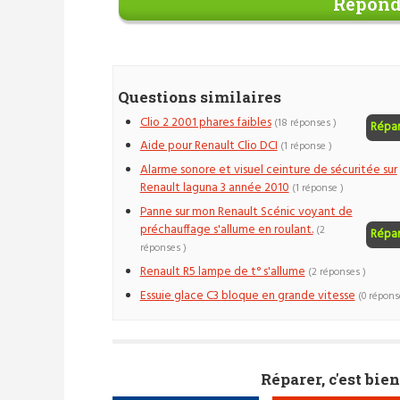
Répond
Questions similaires
Clio 2 2001 phares faibles
(18 réponses )
Répa
Aide pour Renault Clio DCI
(1 réponse )
Alarme sonore et visuel ceinture de sécuritée sur
Renault laguna 3 année 2010
(1 réponse )
Panne sur mon Renault Scénic voyant de
préchauffage s'allume en roulant.
(2
Répa
réponses )
Renault R5 lampe de t° s'allume
(2 réponses )
Essuie glace C3 bloque en grande vitesse
(0 répons
Réparer, c'est bien