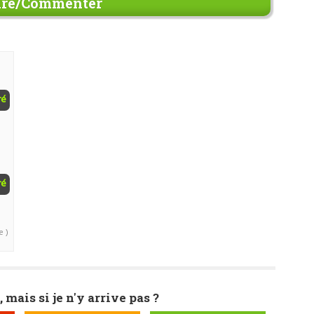
re/Commenter
ré
ré
e )
, mais si je n'y arrive pas ?