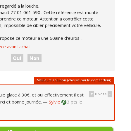
regardé a la louche.
enault 77 01 061 590 . Cette référence est monté
 prendre ce moteur. Attention a contrôler cette
 impossible de cibler précisément votre véhicule.
propose ce moteur a une 60aine d'euros ..
èce avant achat.
Oui
Non
Meilleure solution (choisie par le demandeur)
+
0
vote
-
ie glace à 30€, et oui effectivement il est
rci et bonne journée.
—
Sylvie
3 pts
le