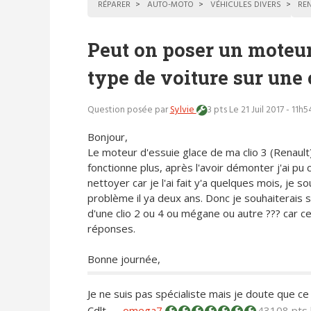
RÉPARER
AUTO-MOTO
VÉHICULES DIVERS
RE
Peut on poser un moteur 
type de voiture sur une c
Question posée par
Sylvie
3 pts
Le 21 Juil 2017 - 11h5
Bonjour,
Le moteur d'essuie glace de ma clio 3 (Renault
fonctionne plus, après l'avoir démonter j'ai pu c
nettoyer car je l'ai fait y'a quelques mois, je so
problème il ya deux ans. Donc je souhaiterais s
d'une clio 2 ou 4 ou mégane ou autre ??? car c
réponses.
Bonne journée,
Je ne suis pas spécialiste mais je doute que ce so
Cdlt
—
omega7
43108 pts