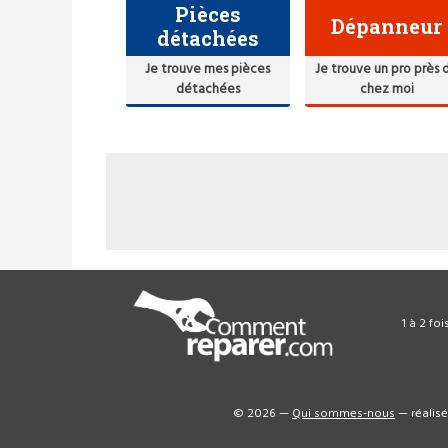
Pièces
Dépanneur
détachées
Je trouve mes pièces
Je trouve un pro près 
détachées
chez moi
1 à 2 fo
© 2026 —
Qui sommes-nous
— réalis