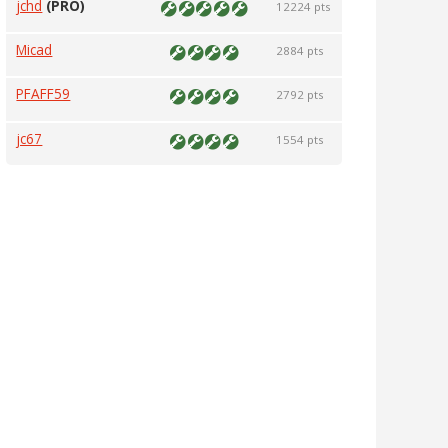
jchd
(PRO)
12224 pts
Micad
2884 pts
PFAFF59
2792 pts
jc67
1554 pts