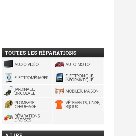
TOUTES LES RÉPARATIONS
AUDIO-VIDÉO
AUTO-MOTO
ELECTRONIQUE,
ELECTROMÉNAGER
INFORMATIQUE
JARDINAGE,
MOBILIER, MAISON
BRICOLAGE
PLOMBERIE-
VÊTEMENTS, LINGE,
CHAUFFAGE
BIJOUX
RÉPARATIONS
DIVERSES
A LIRE