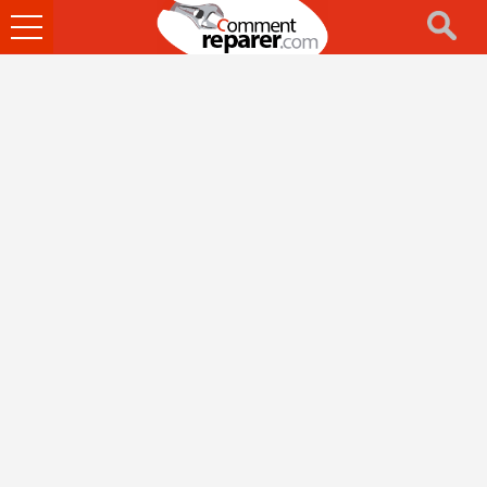
Ouvrir
le
menu