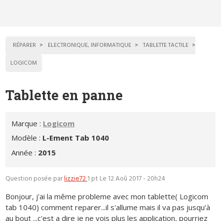
RÉPARER
ELECTRONIQUE, INFORMATIQUE
TABLETTE TACTILE
LOGICOM
Tablette en panne
Marque :
Logicom
Modèle :
L-Ement Tab 1040
Année :
2015
Question posée par
lizzie72
1 pt
Le 12 Aoû 2017 - 20h24
Bonjour, j'ai la même probleme avec mon tablette( Logicom
tab 1040) comment reparer...il s'allume mais il va pas jusqu’à
au bout ...c'est a dire je ne vois plus les application, pourriez