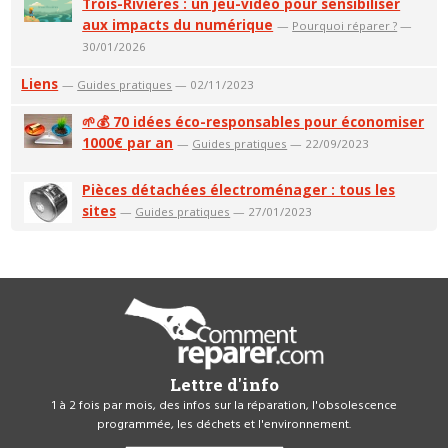
Trois-Rivières : un jeu-vidéo pour sensibiliser
aux impacts du numérique
—
Pourquoi réparer ?
—
30/01/2026
Liens
—
Guides pratiques
— 02/11/2023
🌱💰 70 idées éco-responsables pour économiser
1000€ par an
—
Guides pratiques
— 22/09/2023
Pièces détachées électroménager : tous les
sites
—
Guides pratiques
— 27/01/2023
Lettre d'info
1 à 2 fois par mois, des infos sur la réparation, l'obsolescence
programmée, les déchets et l'environnement.