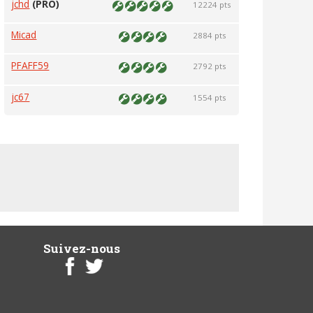
jchd
(PRO)
12224 pts
Micad
2884 pts
PFAFF59
2792 pts
jc67
1554 pts
Suivez-nous