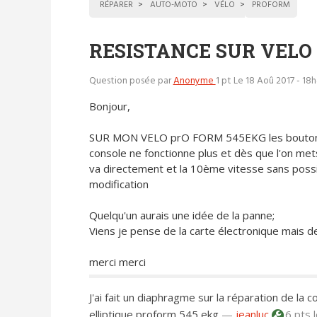
RÉPARER
AUTO-MOTO
VÉLO
PROFORM
RESISTANCE SUR VELO
Question posée par
Anonyme
1 pt
Le 18 Aoû 2017 - 18h
Bonjour,
SUR MON VELO prO FORM 545EKG les bouton
console ne fonctionne plus et dès que l'on mets 
va directement et la 10ème vitesse sans possi
modification
Quelqu'un aurais une idée de la panne;
Viens je pense de la carte électronique mais 
merci merci
J'ai fait un diaphragme sur la réparation de l
elliptique proform 545 ekg
—
jeanluc
6 pts