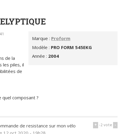
 ELYPTIQUE
41
Marque :
Proform
Modèle :
PRO FORM 545EKG
Année :
2004
s de la
les piles, il
bilitées de
de quel composant ?
+
-2
vote
-
a commande de resistance sur mon vélo
le 12 oct 2020 - 19h28