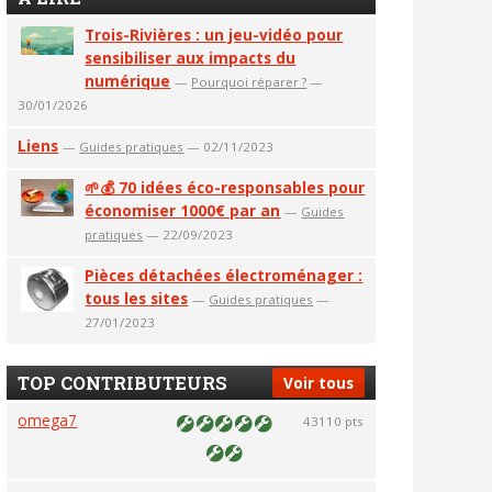
Trois-Rivières : un jeu-vidéo pour
sensibiliser aux impacts du
numérique
—
Pourquoi réparer ?
—
30/01/2026
Liens
—
Guides pratiques
— 02/11/2023
🌱💰 70 idées éco-responsables pour
économiser 1000€ par an
—
Guides
pratiques
— 22/09/2023
Pièces détachées électroménager :
tous les sites
—
Guides pratiques
—
27/01/2023
TOP CONTRIBUTEURS
Voir tous
omega7
43110 pts