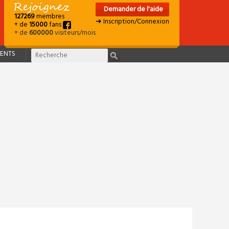
Demander de l'aide
127269
membres
➜ Inscription/Connexion
+ de
15000
fans
+ de
600000
visiteurs/mois
ENTS