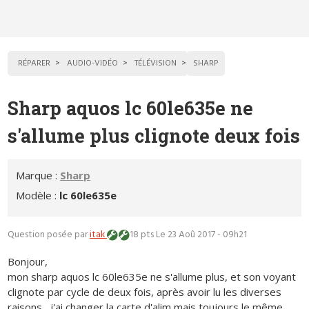
RÉPARER
AUDIO-VIDÉO
TÉLÉVISION
SHARP
Sharp aquos lc 60le635e ne
s'allume plus clignote deux fois
Marque :
Sharp
Modèle :
lc 60le635e
Question posée par
itak
18 pts
Le 23 Aoû 2017 - 09h21
Bonjour,
mon sharp aquos lc 60le635e ne s'allume plus, et son voyant
clignote par cycle de deux fois, après avoir lu les diverses
raisons , j'ai changer la carte d'alim mais toujours le même