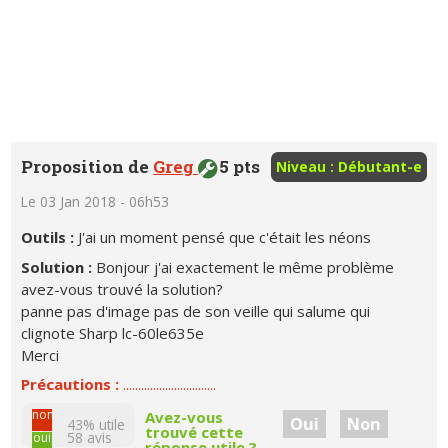
Proposition de
Greg
5 pts
Niveau : Débutant-e
Le 03 Jan 2018 - 06h53
Outils :
J'ai un moment pensé que c'était les néons
Solution :
Bonjour j'ai exactement le même problème
avez-vous trouvé la solution?
panne pas d'image pas de son veille qui salume qui
clignote Sharp lc-60le635e
Merci
Précautions :
...............................
non
Avez-vous
Oui
Non
43% utile
trouvé cette
58
avis
oui
réponse utile ?