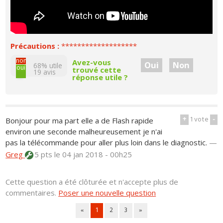
Précautions :
*******************
non
Avez-vous
Oui
Non
68% utile
oui
trouvé cette
19
avis
réponse utile ?
+
1
vote
-
Bonjour pour ma part elle a de Flash rapide
environ une seconde malheureusement je n'ai
pas la télécommande pour aller plus loin dans le diagnostic.
—
Greg
5 pts
le 04 jan 2018 - 00h25
Cette question a été clôturée et n'accepte plus de
commentaires.
Poser une nouvelle question
«
1
2
3
»