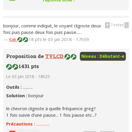
+
7
votes
-
bonjour, comme indiqué, le voyant clignote deux
fois puis pause deux fois puis pause......
—
itak
18 pts
le 03 jan 2018 - 17h59
Proposition de
TVLCD
Niveau : Débutant-e
1431 pts
Le 03 Jan 2018 - 18h25
Outils :
...........
Solution :
bonjour
le chevron clignote à quelle fréquence greg?
1 fois suivie d'une pause... 1 fois pause etc...?
Précautions :
...............