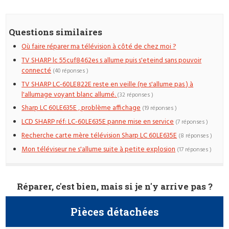
Questions similaires
Où faire réparer ma télévision à côté de chez moi ?
TV SHARP lc 55cuf8462es s allume puis s'eteind sans pouvoir
connecté
(40 réponses )
TV SHARP LC-60LE822E reste en veille (ne s'allume pas ) à
l'allumage voyant blanc allumé.
(32 réponses )
Sharp LC 60LE635E , problème affichage
(19 réponses )
LCD SHARP réf: LC-60LE635E panne mise en service
(7 réponses )
Recherche carte mère télévision Sharp LC 60LE635E
(8 réponses )
Mon téléviseur ne s'allume suite à petite explosion
(17 réponses )
Réparer, c'est bien, mais si je n'y arrive pas ?
Pièces détachées