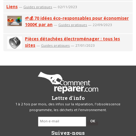
Liens
—
Guides pratiques
— 02/11/2023
🌱💰 70 idées éco-responsables pour économiser
1000€ par an
—
Guides pratiques
— 22/09/2023
Pièces détachées électroménager : tous les
sites
—
Guides pratiques
— 27/01/2023
Lettre d'info
1 à 2 fois par mois, des infos sur la réparation, l'obsolescence
programmée, les déchets et l'environnement.
OK
Suivez-nous