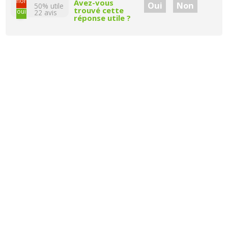
non
Avez-vous
Oui
Non
50% utile
trouvé cette
oui
22
avis
réponse utile ?