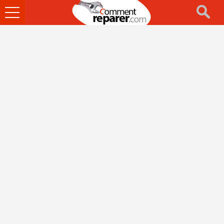
Ouvrir
le
menu