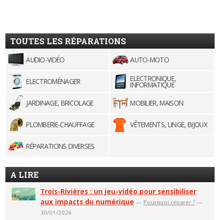
TOUTES LES RÉPARATIONS
AUDIO-VIDÉO
AUTO-MOTO
ELECTRONIQUE,
ELECTROMÉNAGER
INFORMATIQUE
JARDINAGE, BRICOLAGE
MOBILIER, MAISON
PLOMBERIE-CHAUFFAGE
VÊTEMENTS, LINGE, BIJOUX
RÉPARATIONS DIVERSES
A LIRE
Trois-Rivières : un jeu-vidéo pour sensibiliser
aux impacts du numérique
—
Pourquoi réparer ?
—
30/01/2026