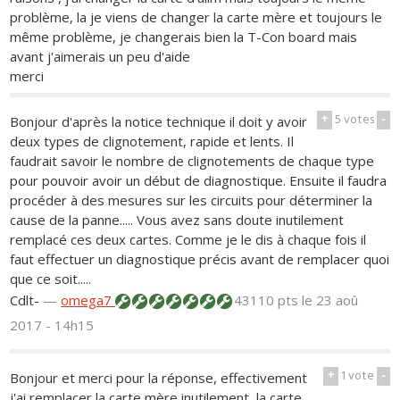
problème, la je viens de changer la carte mère et toujours le
même problème, je changerais bien la T-Con board mais
avant j'aimerais un peu d'aide
merci
+
5
votes
-
Bonjour d'après la notice technique il doit y avoir
deux types de clignotement, rapide et lents. Il
faudrait savoir le nombre de clignotements de chaque type
pour pouvoir avoir un début de diagnostique. Ensuite il faudra
procéder à des mesures sur les circuits pour déterminer la
cause de la panne..... Vous avez sans doute inutilement
remplacé ces deux cartes. Comme je le dis à chaque fois il
faut effectuer un diagnostique précis avant de remplacer quoi
que ce soit.....
Cdlt-
—
omega7
43110 pts
le 23 aoû
2017 - 14h15
+
1
vote
-
Bonjour et merci pour la réponse, effectivement
j'ai remplacer la carte mère inutilement, la carte