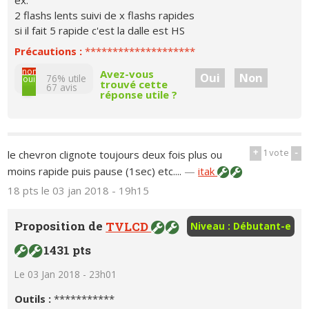
ex:
2 flashs lents suivi de x flashs rapides
si il fait 5 rapide c'est la dalle est HS
Précautions :
********************
non
Avez-vous
Oui
Non
76% utile
oui
trouvé cette
67
avis
réponse utile ?
+
1
vote
-
le chevron clignote toujours deux fois plus ou
moins rapide puis pause (1sec) etc....
—
itak
18 pts
le 03 jan 2018 - 19h15
Proposition de
TVLCD
Niveau : Débutant-e
1431 pts
Le 03 Jan 2018 - 23h01
Outils :
***********