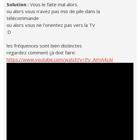
Solution :
Vous le faite mal alors.
ou alors vous n'avez pas mis de pile dans la
télécommande
ou alors vous ne l'orientez pas vers la TV
:D
les fréquences sont bien distinctes
regardez comment çà doit faire:
https://www.youtube.com/watch?v=Pv_AIHA4cAI