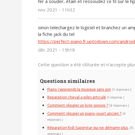
fer à souder, étain et ressoudez ce fil sur le h
nov 2021 - 11h32
sinon telechargez le logiciel et branchez un am
la fiche jack du tel
https://perfect-piano.fr.uptodown.com/androi
déc 2021 - 15h18
Cette question a été clôturée et n'accepte pl
Questions similaires
Piano j'apprends la musique sans son
(3 réponses )
Reparation cheval a piles articulé
(1 réponse )
Comment réparer un livre sonore ?
(8 réponses )
Comment réparer un piano-jouet ancien ?
(4
réponses )
Réparation Kidi Superstar qui ne démarre plus.
(15
réponses )