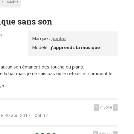
JUMBO
ique sans son
34
Marque :
Jumbo
Modèle :
j'apprends la musique
s aucun son émanent des touche du piano.
de la baf mais je ne sais pas ou le refixer et comment le
r?
+
-1
vote
-
le 30 aoû 2017 - 06h47