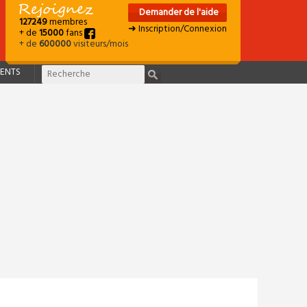
Demander de l'aide
127249
membres
➜ Inscription/Connexion
+ de
15000
fans
+ de
600000
visiteurs/mois
ENTS