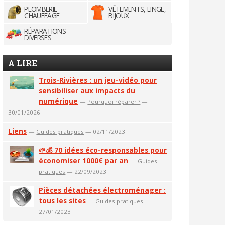
PLOMBERIE-
VÊTEMENTS, LINGE,
CHAUFFAGE
BIJOUX
RÉPARATIONS
DIVERSES
A LIRE
Trois-Rivières : un jeu-vidéo pour
sensibiliser aux impacts du
numérique
—
Pourquoi réparer ?
—
30/01/2026
Liens
—
Guides pratiques
— 02/11/2023
🌱💰 70 idées éco-responsables pour
économiser 1000€ par an
—
Guides
pratiques
— 22/09/2023
Pièces détachées électroménager :
tous les sites
—
Guides pratiques
—
27/01/2023