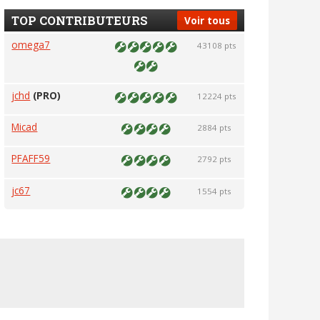
TOP CONTRIBUTEURS
Voir tous
omega7
43108 pts
jchd
(PRO)
12224 pts
Micad
2884 pts
PFAFF59
2792 pts
jc67
1554 pts