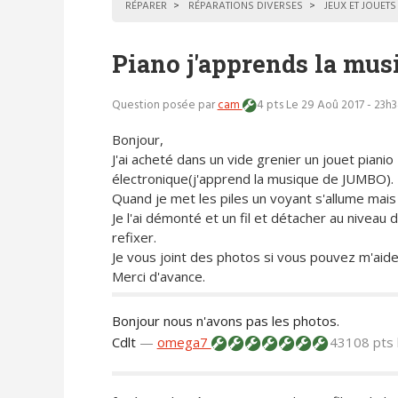
RÉPARER
RÉPARATIONS DIVERSES
JEUX ET JOUETS
Piano j'apprends la mus
Question posée par
cam
4 pts
Le 29 Aoû 2017 - 23h
Bonjour,
J'ai acheté dans un vide grenier un jouet pianio
électronique(j'apprend la musique de JUMBO).
Quand je met les piles un voyant s'allume mai
Je l'ai démonté et un fil et détacher au niveau 
refixer.
Je vous joint des photos si vous pouvez m'aide
Merci d'avance.
Bonjour nous n'avons pas les photos.
Cdlt
—
omega7
43108 pts