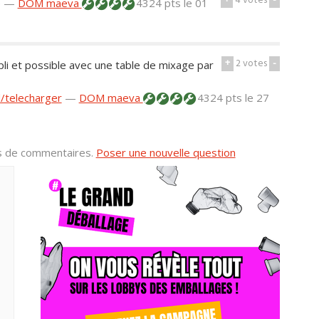
+
4
votes
-
p
—
DOM maeva
4324 pts
le 01
+
2
votes
-
pli et possible avec une table de mixage par
d/telecharger
—
DOM maeva
4324 pts
le 27
us de commentaires.
Poser une nouvelle question