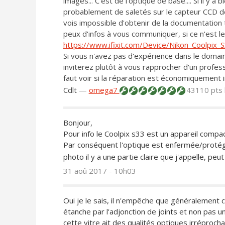
images... C'est de l'optique de base.... Si il y a
probablement de saletés sur le capteur CCD de l
vois impossible d'obtenir de la documentation 
peux d'infos à vous communiquer, si ce n'est le 
https://www.ifixit.com/Device/Nikon_Coolpix_
Si vous n'avez pas d'expérience dans le domai
inviterez plutôt à vous rapprocher d'un professi
faut voir si la réparation est économiquement in
Cdlt
—
omega7
43110 pts
Bonjour,
Pour info le Coolpix s33 est un appareil compa
Par conséquent l'optique est enfermée/protégé
photo il y a une partie claire que j'appelle, peut
31 aoû 2017 - 10h03
Oui je le sais, il n'empêche que généralement c'
étanche par l'adjonction de joints et non pas une
cette vitre ait des qualités optiques irréproc