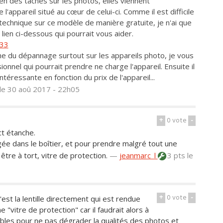
 bien des tâches sur les photos, elles viennent
'appareil situé au cœur de celui-ci. Comme il est difficile
technique sur ce modèle de manière gratuite, je n'ai que
lien ci-dessous qui pourrait vous aider.
S33
ne du dépannage surtout sur les appareils photo, je vous
onnel qui pourrait prendre ne charge l'appareil. Ensuite il
téressante en fonction du prix de l'appareil...
le 30 aoû 2017 - 22h05
+
0
vote
-
ct étanche.
e dans le boîtier, et pour prendre malgré tout une
 être à tort, vitre de protection.
—
jeanmarc_l
3 pts
le
+
0
vote
-
est la lentille directement qui est rendue
 "vitre de protection" car il faudrait alors à
hables pour ne pas dégrader la qualités des photos et