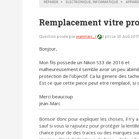
RÉPARER
ELECTRONIQUE, INFORMATIQUE
APPARE
Remplacement vitre prot
Question posée par
jeanmarc_l
3 pts
Le 30 Aoû 2017
Bonjour,
Mon fils possede un Nikon S33 de 2016 et
malheureusement il semble avoir un peu abimé 
protection de l'objectif. Ca lui genere des tach
Est ce que cette piece peut etre remplacé, si o
Merci beaucoup
Jean-Marc
Bonsoir donc pour expliquer les choses, il n'y a
sauf si vous la rajoutez pour protéger la lentille
chance pour de des traces ou des marques sur 