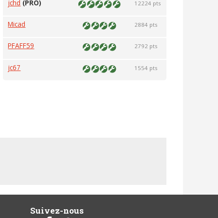
jchd
(PRO)
12224 pts
Micad
2884 pts
PFAFF59
2792 pts
jc67
1554 pts
Suivez-nous