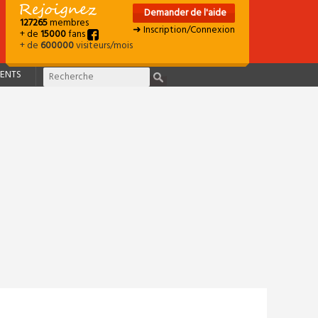
Demander de l'aide
127265
membres
➜ Inscription/Connexion
+ de
15000
fans
+ de
600000
visiteurs/mois
ENTS