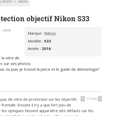
IL PHOTO
NIKON
ection objectif Nikon S33
 - 21h14
Marque :
Nikon
Modèle :
S33
Année :
2016
la vitre de
es sur ses photos.
ui, ou puis je trouvé la piece et le guide de demontage?
+
-2
vote
-
 pas de vitre de protection sur les objectifs
 frontale. Ensuite il n'y a que fort peu de
les optiques fassent apparaître des défauts sur les