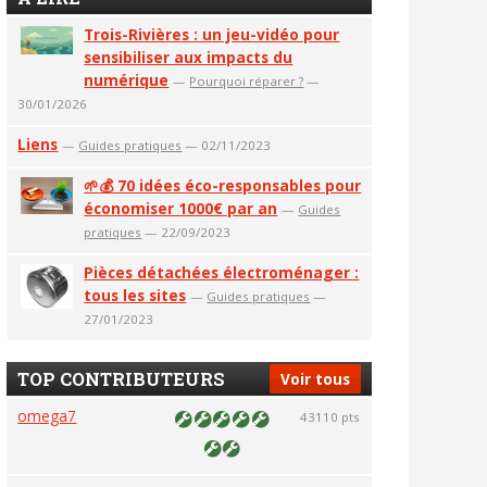
Trois-Rivières : un jeu-vidéo pour
sensibiliser aux impacts du
numérique
—
Pourquoi réparer ?
—
30/01/2026
Liens
—
Guides pratiques
— 02/11/2023
🌱💰 70 idées éco-responsables pour
économiser 1000€ par an
—
Guides
pratiques
— 22/09/2023
Pièces détachées électroménager :
tous les sites
—
Guides pratiques
—
27/01/2023
TOP CONTRIBUTEURS
Voir tous
omega7
43110 pts