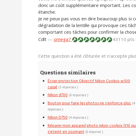
donc un coût supplémentaire important. Les cons
étanche.
Je ne peux pas vous en dire beaucoup plus si c
dégradation de la lentille qui provoque ces tâ
comportant ces tâches pour confirmer la chos
Cdlt
—
omega7
43110 pts
Cette question a été clôturée et n'accepte pl
Questions similaires
Écran protection Objectif Nikon Coolpix w100
cassé
(3 réponses )
Nikon d700
(6 réponses )
Bouton pour faire les photos ne s'enfonce plus.
(4
réponses )
Nikon D750
(4 réponses )
Réparer mon appareil photo nikon coolpix l310 qu
s'eteint en zoomant
(0 réponse )