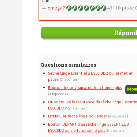
Cdlt
—
omega7
43110 pts
le 
Répond
Questions similaires
Seche Linge Essentiel B ESLC 8D2 qui se met en
pause
(2 réponses )
Bouton depart/pause ne fonctionne plus
Répa
(4 réponses )
Où se trouve la résistance du sèche linge Essentie
ESLC8D2 ?
(2 réponses )
Erreur E04 sèche linge boulanger
(8 réponses )
Bouton DEPART d'un seche linge ESSENTIEL B
ESLC8D2 qui ne fonctionne plus
(0 réponse )