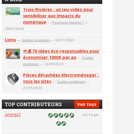
Trois-Rivières : un jeu-vidéo pour
sensibiliser aux impacts du
numérique
—
Pourquoi réparer ?
—
30/01/2026
Liens
—
Guides pratiques
— 02/11/2023
🌱💰 70 idées éco-responsables pour
économiser 1000€ par an
—
Guides
pratiques
— 22/09/2023
Pièces détachées électroménager :
tous les sites
—
Guides pratiques
—
27/01/2023
TOP CONTRIBUTEURS
Voir tous
omega7
43110 pts