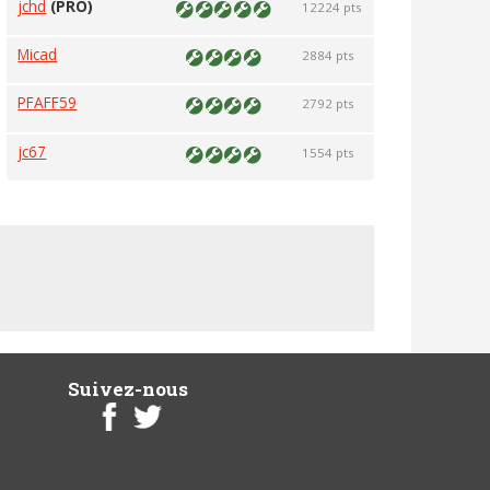
jchd
(PRO)
12224 pts
Micad
2884 pts
PFAFF59
2792 pts
jc67
1554 pts
Suivez-nous