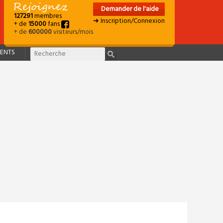
Demander de l'aide
127291
membres
➜ Inscription/Connexion
+ de
15000
fans
+ de
600000
visiteurs/mois
ENTS