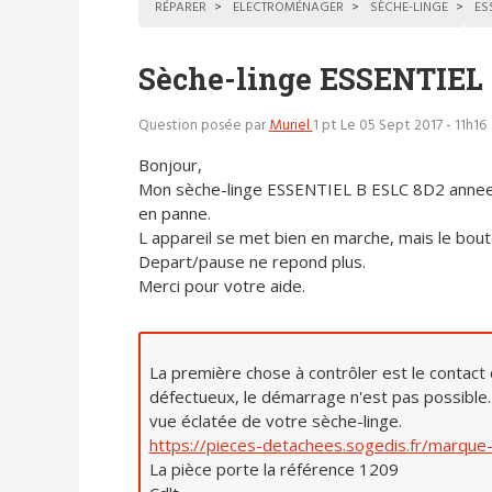
RÉPARER
ELECTROMÉNAGER
SÈCHE-LINGE
ES
Sèche-linge ESSENTIEL 
Question posée par
Muriel
1 pt
Le 05 Sept 2017 - 11h16
Bonjour,
Mon sèche-linge ESSENTIEL B ESLC 8D2 anne
en panne.
L appareil se met bien en marche, mais le bou
Depart/pause ne repond plus.
Merci pour votre aide.
La première chose à contrôler est le contact d
défectueux, le démarrage n'est pas possible.
vue éclatée de votre sèche-linge.
https://pieces-detachees.sogedis.fr/mar
La pièce porte la référence 1209