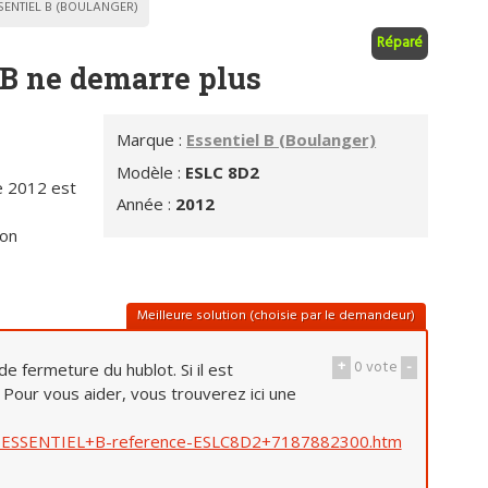
SENTIEL B (BOULANGER)
Réparé
B ne demarre plus
Marque :
Essentiel B (Boulanger)
Modèle :
ESLC 8D2
e 2012 est
Année :
2012
ton
Meilleure solution (choisie par le demandeur)
+
0
vote
-
e fermeture du hublot. Si il est
 Pour vous aider, vous trouverez ici une
que-ESSENTIEL+B-reference-ESLC8D2+7187882300.htm