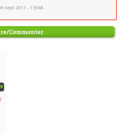
06 sept 2017 - 15h48
re/Commenter
ré
l