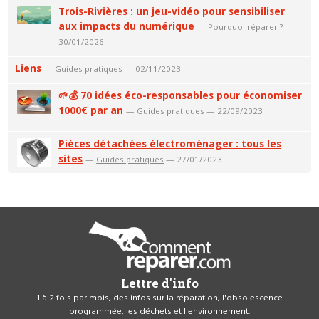
Trois-Rivières : un jeu-vidéo pour sensibiliser
aux impacts du numérique
—
Pourquoi réparer ?
—
30/01/2026
Liens
—
Guides pratiques
— 02/11/2023
🌱💰 70 idées éco-responsables pour économiser
1000€ par an
—
Guides pratiques
— 22/09/2023
Pièces détachées électroménager : tous les
sites
—
Guides pratiques
— 27/01/2023
Lettre d'info
1 à 2 fois par mois, des infos sur la réparation, l'obsolescence
programmée, les déchets et l'environnement.