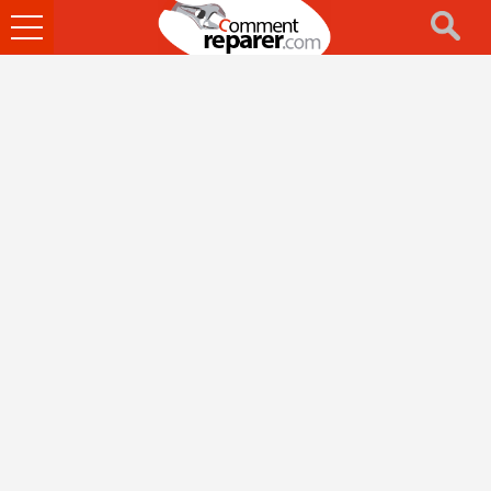
Ouvrir
le
menu