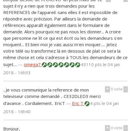
sujet il n'y a rien que trois demandes pour les
REFERENCES de l'appareil. sans elles il est impossible de
répondre avec précision. Par ailleurs la demande de
références apparaît également dans le formulaire de
demande. Alors pourquoi ne pas nous les donner... A croire
que personne ne lit ce qui est écrit ou les demandeurs s'en
moquent... Et bien moi je vais aussi m'en moquer..... Jetez
votre télé ou transformez là en dessous de plat ce sera la
même chose et cela s'adresse à TOUS les demandeurs de ce
sujet....
—
omega7
43110 pts
le 04 jan
2018 - 16h33
+
0
vote
-
...Je vous communique la reference de mon
televiseur comme demandé .. CE32DLED3 merci
d'avance .. Cordialement.. EricT
—
Eric T
4 pts
le 04 jan
2018 - 16h40
+
0
vote
-
Bonjour,