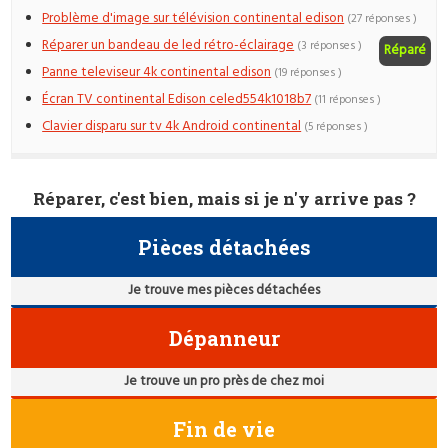
Problème d'image sur télévision continental edison
(27 réponses )
Réparer un bandeau de led rétro-éclairage
(3 réponses )
Réparé
Panne televiseur 4k continental edison
(19 réponses )
Écran TV continental Edison celed554k1018b7
(11 réponses )
Clavier disparu sur tv 4k Android continental
(5 réponses )
Réparer, c'est bien, mais si je n'y arrive pas ?
Pièces détachées
Je trouve mes pièces détachées
Dépanneur
Je trouve un pro près de chez moi
Fin de vie