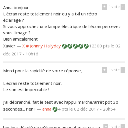
+
-1
vote
-
Anna bonjour
L'écran reste totalement noir ou y a t-il un rétro
éclairage ?
Si vous approchez une lampe électrique de l'écran percevez
vous l'image ?
Bien amicalement
Xavier
—
X # Johnny Hallyday
12300 pts
le 02
déc 2017 - 10h16
+
-1
vote
-
Merci pour la rapiditè de votre réponse,
L'écran reste totalement noir.
Le son est impeccable !
J'ai débranché, fait le test avec l'appui marche/arrêt pdt 30
secondes... rien !
—
anna
4 pts
le 02 déc 2017 - 20h54
+
1
vote
-
bonjour désolé de m'énerver un peut mais sur ce