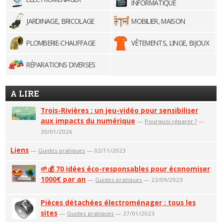
INFORMATIQUE
JARDINAGE, BRICOLAGE
MOBILIER, MAISON
PLOMBERIE-CHAUFFAGE
VÊTEMENTS, LINGE, BIJOUX
RÉPARATIONS DIVERSES
A LIRE
Trois-Rivières : un jeu-vidéo pour sensibiliser
aux impacts du numérique
—
Pourquoi réparer ?
—
30/01/2026
Liens
—
Guides pratiques
— 02/11/2023
🌱💰 70 idées éco-responsables pour économiser
1000€ par an
—
Guides pratiques
— 22/09/2023
Pièces détachées électroménager : tous les
sites
—
Guides pratiques
— 27/01/2023