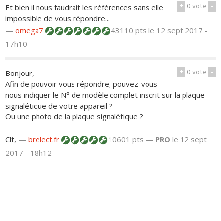
+
0
vote
-
Et bien il nous faudrait les références sans elle
impossible de vous répondre...
—
omega7
43110 pts
le 12 sept 2017 -
17h10
+
0
vote
-
Bonjour,
Afin de pouvoir vous répondre, pouvez-vous
nous indiquer le N° de modèle complet inscrit sur la plaque
signalétique de votre appareil ?
Ou une photo de la plaque signalétique ?
Clt,
—
brelect.fr
10601 pts —
PRO
le 12 sept
2017 - 18h12