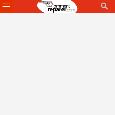
Ouvrir
le
menu