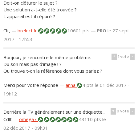
Doit-on clôturer le sujet ?
Une solution a-t-elle été trouvée ?
L appareil est-il réparé ?
Clt,
—
brelect.fr
10601 pts —
PRO
le 27 sept
2017 - 17h53
+
1
vote
-
Bonjour, je rencontre le même problème.
Du son mais pas d'image ! ?
Ou trouve t-on la référence dont vous parlez ?
Merci pour votre réponse
—
anna
4 pts
le 01 déc 2017 -
19h12
+
0
vote
-
Derrière la TV généralement sur une étiquette...
Cdlt
—
omega7
43110 pts
le
02 déc 2017 - 09h31