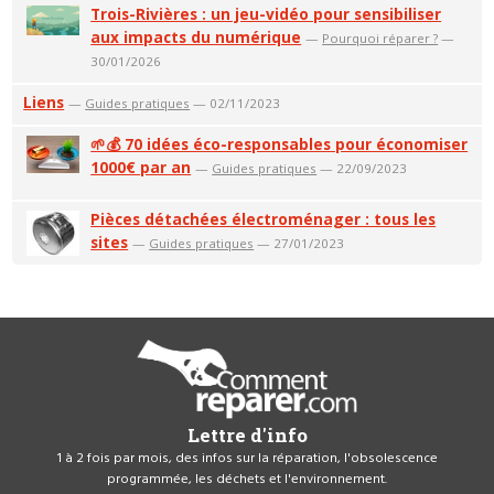
Trois-Rivières : un jeu-vidéo pour sensibiliser
aux impacts du numérique
—
Pourquoi réparer ?
—
30/01/2026
Liens
—
Guides pratiques
— 02/11/2023
🌱💰 70 idées éco-responsables pour économiser
1000€ par an
—
Guides pratiques
— 22/09/2023
Pièces détachées électroménager : tous les
sites
—
Guides pratiques
— 27/01/2023
Lettre d'info
1 à 2 fois par mois, des infos sur la réparation, l'obsolescence
programmée, les déchets et l'environnement.