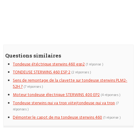
Questions similaires
Tondeuse étéctrique sterwins 460 esp2
(1 réponse )
TONDEUSE STERWINS 460 ESP 2
(2 réponses )
Sens de remontage de la clavette sur tondeuse sterwins PLM2-
52H ?
(7 réponses )
Moteur tondeuse électrique STERWINS 400 EP2
(4 réponses )
Tondeuse sterwins qui va trop viitejtondeuse qui va trop
(7
réponses )
Démonter le capot de ma tondeuse sterwins 460
(1 réponse )