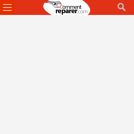
Ouvrir
le
menu