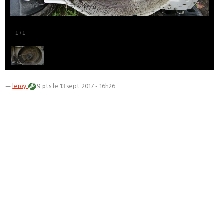
1
/
1
—
leroy
9 pts
le 13 sept 2017 - 16h26