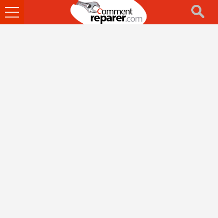
Ouvrir
le
menu