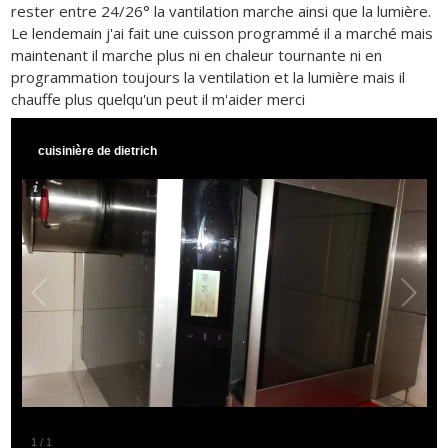
rester entre 24/26° la vantilation marche ainsi que la lumière.
Le lendemain j'ai fait une cuisson programmé il a marché mais
maintenant il marche plus ni en chaleur tournante ni en
programmation toujours la ventilation et la lumière mais il
chauffe plus quelqu'un peut il m'aider merci
cuisinière de dietrich
1
/
1