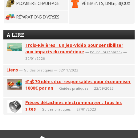
PLOMBERIE-CHAUFFAGE
VÊTEMENTS, LINGE, BIJOUX
RÉPARATIONS DIVERSES
A LIRE
Trois-Rivières : un jeu-vidéo pour sensibiliser
aux impacts du numérique
—
Pourquoi réparer ?
—
30/01/2026
Liens
—
Guides pratiques
— 02/11/2023
🌱💰 70 idées éco-responsables pour économiser
1000€ par an
—
Guides pratiques
— 22/09/2023
Pièces détachées électroménager : tous les
sites
—
Guides pratiques
— 27/01/2023