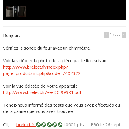
+
1
vote
-
Bonjour,
Vérifiez la sonde du four avec un ohmmètre.
Voir la vidéo et la photo de la pièce par le lien suivant :
http://www.brelect.fr/index.php?
page=produits.inc.php&code=74X2322
Voir la vue éclatée de votre appareil :
http://www.brelect.fr/ve/DCI999X1.pdf
Tenez-nous informé des tests que vous avez effectués ou
de la panne que vous avez trouvée.
Clt,
—
brelect.fr
10601 pts —
PRO
le 26 sept