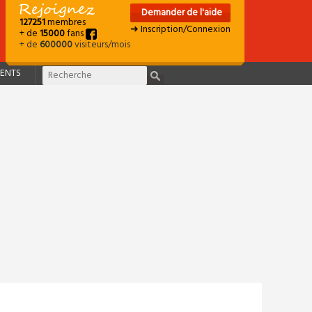
Demander de l'aide
127251
membres
➜ Inscription/Connexion
+ de
15000
fans
+ de
600000
visiteurs/mois
ENTS