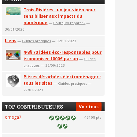
Trois-Rivières : un jeu-vidéo pour
sensibiliser aux impacts du
numérique
—
Pourquoi réparer ?
—
30/01/2026
Liens
—
Guides pratiques
— 02/11/2023
🌱💰 70 idées éco-responsables pour
économiser 1000€ par an
—
Guides
pratiques
— 22/09/2023
Pièces détachées électroménager :
tous les sites
—
Guides pratiques
—
27/01/2023
TOP CONTRIBUTEURS
Voir tous
omega7
43108 pts