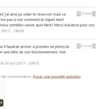
+
0
vote
-
t j'ai ainsi pu vider le réservoir mais ce
rive pas à voir comment le clapet tient
. Vous semblez savoir quoi faire? Merci d'avance pour vos
t 2017 - 18h03
+
0
vote
-
 il faudrait arriver à prendre en photo le
ir une idée de son fonctionnement. Voir
s
le 23 oct 2017 - 20h15
us de commentaires.
Poser une nouvelle question
ré