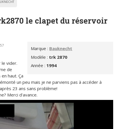
UKNECHT
k2870 le clapet du réservoir
h57
Marque :
Bauknecht
Modèle :
trk 2870
le vider.
Année :
1994
ame de
 en haut. Ça
 démonté un peu mais je ne parviens pas à accéder à
he après 23 ans sans problème!
me? Merci d'avance.