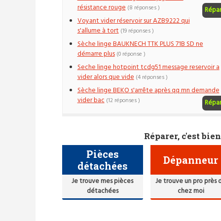
résistance rouge
(8 réponses )
Répa
Voyant vider réservoir sur AZB9222 qui
s'allume à tort
(19 réponses )
Sèche linge BAUKNECH TTK PLUS 71B SD ne
démarre plus
(0 réponse )
Seche linge hotpoint tcdg51 message reservoir a
vider alors que vide
(4 réponses )
Sèche linge BEKO s'arrête après qq mn demande
vider bac
(12 réponses )
Répa
Réparer, c'est bien
Pièces
Dépanneur
détachées
Je trouve mes pièces
Je trouve un pro près 
détachées
chez moi