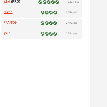
jchd
(PRO)
12224 pts
Micad
2884 pts
PFAFF59
2792 pts
jc67
1554 pts