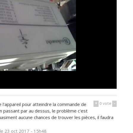
+
0
vote
-
de l'appareil pour atteindre la commande de
en passant par au dessus, le problème c'est
siment aucune chances de trouver les pièces, il faudra
le 23 oct 2017 - 15h48