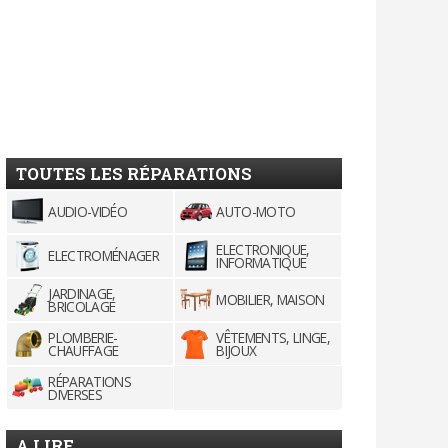
TOUTES LES RÉPARATIONS
AUDIO-VIDÉO
AUTO-MOTO
ELECTRONIQUE,
ELECTROMÉNAGER
INFORMATIQUE
JARDINAGE,
MOBILIER, MAISON
BRICOLAGE
PLOMBERIE-
VÊTEMENTS, LINGE,
CHAUFFAGE
BIJOUX
RÉPARATIONS
DIVERSES
A LIRE