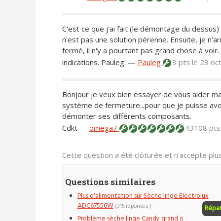
C'est ce que j'ai fait (le démontage du dessus) e
n'est pas une solution pérenne. Ensuite, je n'ar
fermé, il n'y a pourtant pas grand chose à voir
indications. Pauleg.
—
Pauleg
3 pts
le 23 oc
Bonjour je veux bien essayer de vous aider mais
système de fermeture...pour que je puisse avo
démonter ses différents composants.
Cdkt
—
omega7
43108 pt
Cette question a été clôturée et n'accepte pl
Questions similaires
Plus d'alimentation sur Sèche linge Electrolux
ADC67556W
(315 réponses )
Répa
Problème sèche linge Candy grand o