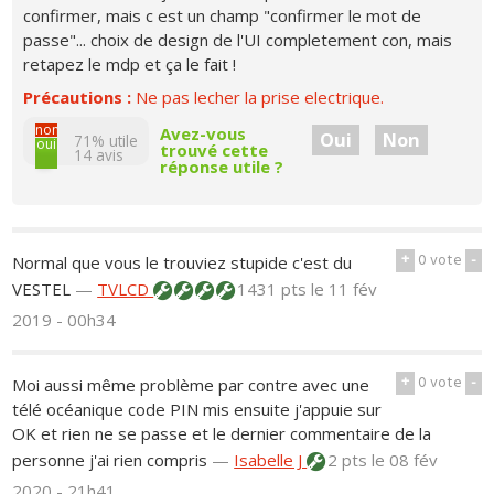
confirmer, mais c est un champ "confirmer le mot de
passe"... choix de design de l'UI completement con, mais
retapez le mdp et ça le fait !
Précautions :
Ne pas lecher la prise electrique.
non
Avez-vous
Oui
Non
71% utile
oui
trouvé cette
14
avis
réponse utile ?
+
0
vote
-
Normal que vous le trouviez stupide c'est du
VESTEL
—
TVLCD
1431 pts
le 11 fév
2019 - 00h34
+
0
vote
-
Moi aussi même problème par contre avec une
télé océanique code PIN mis ensuite j'appuie sur
OK et rien ne se passe et le dernier commentaire de la
personne j'ai rien compris
—
Isabelle J
2 pts
le 08 fév
2020 - 21h41