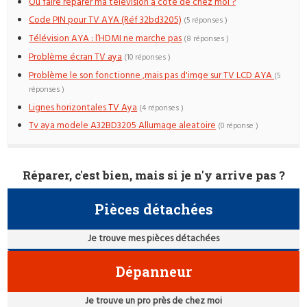
Où faire réparer ma télévision à côté de chez moi ?
Code PIN pour TV AYA (Réf 32bd3205)
(5 réponses )
Télévision AYA : l’HDMI ne marche pas
(8 réponses )
Problème écran TV aya
(10 réponses )
Problème le son fonctionne ,mais pas d'imge sur TV LCD AYA
(5
réponses )
Lignes horizontales TV Aya
(4 réponses )
Tv aya modele A32BD3205 Allumage aleatoire
(0 réponse )
Réparer, c'est bien, mais si je n'y arrive pas ?
Pièces détachées
Je trouve mes pièces détachées
Dépanneur
Je trouve un pro près de chez moi