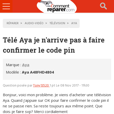
Ouvrir
le
menu
RÉPARER
AUDIO-VIDÉO
TÉLÉVISION
AYA
Télé Aya je n'arrive pas à faire
confirmer le code pin
Marque :
Aya
Modèle :
Aya A48FHD4804
Question posée par
Tony13520
1 pt
Le 08 Nov 2017 - 11h30
Bonjour, voici mon problème. Je viens d'acheter une télévision
Aya. Quand j'appuie sur OK pour faire confirmer le code pin il
ne se passe rien. Sa reste toujours aux même point. Que
dois-je faire svp? Merci cordialement