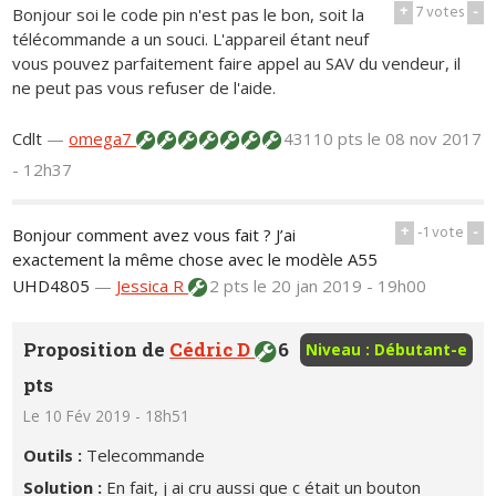
+
7
votes
-
Bonjour soi le code pin n'est pas le bon, soit la
télécommande a un souci. L'appareil étant neuf
vous pouvez parfaitement faire appel au SAV du vendeur, il
ne peut pas vous refuser de l'aide.
Cdlt
—
omega7
43110 pts
le 08 nov 2017
- 12h37
+
-1
vote
-
Bonjour comment avez vous fait ? J’ai
exactement la même chose avec le modèle A55
UHD4805
—
Jessica R
2 pts
le 20 jan 2019 - 19h00
Proposition de
Cédric D
6
Niveau : Débutant-e
pts
Le 10 Fév 2019 - 18h51
Outils :
Telecommande
Solution :
En fait, j ai cru aussi que c était un bouton