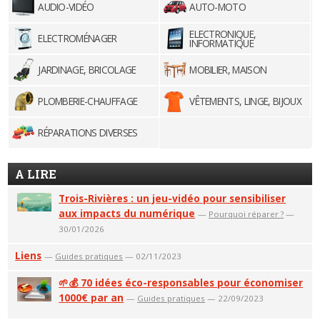
AUDIO-VIDÉO
AUTO-MOTO
ELECTRONIQUE,
ELECTROMÉNAGER
INFORMATIQUE
JARDINAGE, BRICOLAGE
MOBILIER, MAISON
PLOMBERIE-CHAUFFAGE
VÊTEMENTS, LINGE, BIJOUX
RÉPARATIONS DIVERSES
A LIRE
Trois-Rivières : un jeu-vidéo pour sensibiliser
aux impacts du numérique
—
Pourquoi réparer ?
—
30/01/2026
Liens
—
Guides pratiques
— 02/11/2023
🌱💰 70 idées éco-responsables pour économiser
1000€ par an
—
Guides pratiques
— 22/09/2023