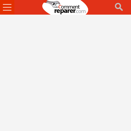
Ouvrir
le
menu