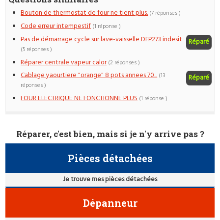
Bouton de thermostat de four ne tient plus.
(7 réponses )
Code erreur intempestif
(1 réponse )
Pas de démarrage cycle sur lave-vaisselle DFP273 indesit
Réparé
(5 réponses )
Réparer centrale vapeur calor
(2 réponses )
Cablage yaourtiere "orange" 8 pots annees 70...
(13
Réparé
réponses )
FOUR ELECTRIQUE NE FONCTIONNE PLUS
(1 réponse )
Réparer, c'est bien, mais si je n'y arrive pas ?
Pièces détachées
Je trouve mes pièces détachées
Dépanneur