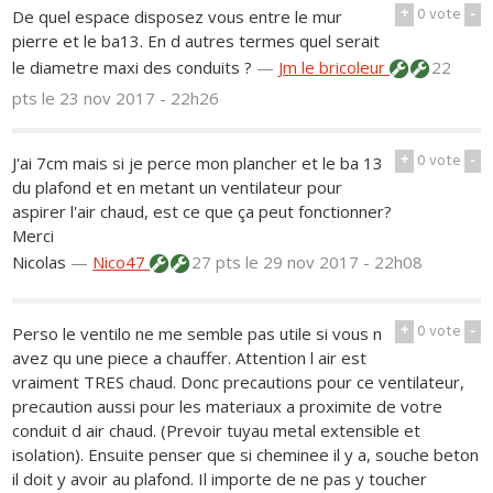
+
0
vote
-
De quel espace disposez vous entre le mur
pierre et le ba13. En d autres termes quel serait
le diametre maxi des conduits ?
—
Jm le bricoleur
22
pts
le 23 nov 2017 - 22h26
+
0
vote
-
J'ai 7cm mais si je perce mon plancher et le ba 13
du plafond et en metant un ventilateur pour
aspirer l'air chaud, est ce que ça peut fonctionner?
Merci
Nicolas
—
Nico47
27 pts
le 29 nov 2017 - 22h08
+
0
vote
-
Perso le ventilo ne me semble pas utile si vous n
avez qu une piece a chauffer. Attention l air est
vraiment TRES chaud. Donc precautions pour ce ventilateur,
precaution aussi pour les materiaux a proximite de votre
conduit d air chaud. (Prevoir tuyau metal extensible et
isolation). Ensuite penser que si cheminee il y a, souche beton
il doit y avoir au plafond. Il importe de ne pas y toucher