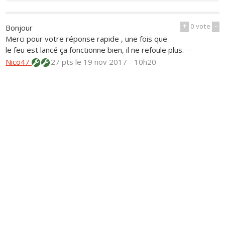
+
0
vote
-
Bonjour
Merci pour votre réponse rapide , une fois que
le feu est lancé ça fonctionne bien, il ne refoule plus.
—
Nico47
27 pts
le 19 nov 2017 - 10h20