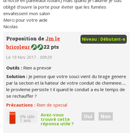
la hotte en panneaux isolant) mais quand je l'allume je suis
obligé d'ouvrir la porte pour éviter que les fumées
envahissent mon salon
Merci pour votre aide
Nicolas
Proposition de
Jm le
Niveau : Débutant-e
bricoleur
22 pts
Le 19 Nov 2017 - 00h29
Outils :
Rien a prevoir
Solution :
Je pense que votre souci vient du tirage genere
par la section et la haiteur de votre conduit de cheminee.....
le provleme persiste t il quand le conduit a eu le temps de
se rechauffer ?
Précautions :
Rien de special
non
Avez-vous
Oui
Non
0% utile
trouvé cette
1
avis
réponse utile ?
oui