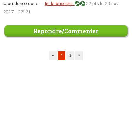
.....prudence donc
—
Jm le bricoleur
22 pts
le 29 nov
2017 - 22h21
Répondre/Commenter
«
1
2
»