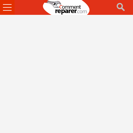
Ouvrir
le
menu