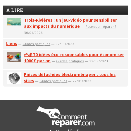
A LIRE
Trois-Rivières : un jeu-vidéo pour sensibiliser
aux impacts du numérique
—
Pourquoi réparer ?
—
30/01/2026
Liens
—
Guides pratiques
— 02/11/2023
🌱💰 70 idées éco-responsables pour économiser
1000€ par an
—
Guides pratiques
— 22/09/2023
Pièces détachées électroménager : tous les
sites
—
Guides pratiques
— 27/01/2023