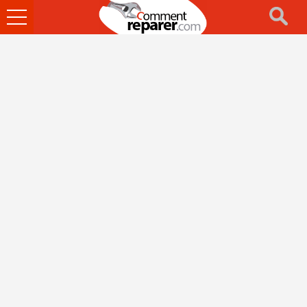
Ouvrir
le
menu