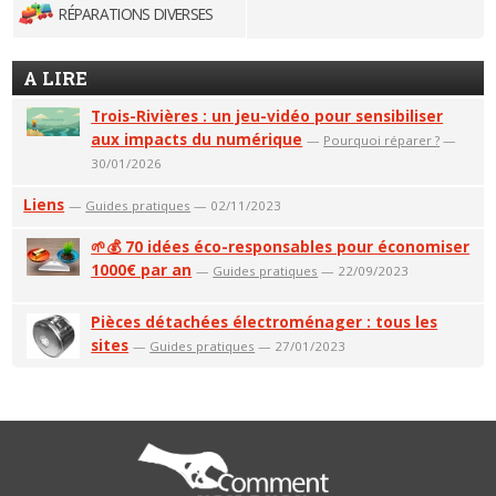
RÉPARATIONS DIVERSES
A LIRE
Trois-Rivières : un jeu-vidéo pour sensibiliser
aux impacts du numérique
—
Pourquoi réparer ?
—
30/01/2026
Liens
—
Guides pratiques
— 02/11/2023
🌱💰 70 idées éco-responsables pour économiser
1000€ par an
—
Guides pratiques
— 22/09/2023
Pièces détachées électroménager : tous les
sites
—
Guides pratiques
— 27/01/2023