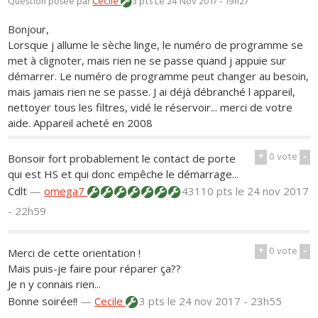
Question posée par
Cecile
3 pts
Le 24 Nov 2017 - 19h27
Bonjour,
Lorsque j allume le sèche linge, le numéro de programme se
met à clignoter, mais rien ne se passe quand j appuie sur
démarrer. Le numéro de programme peut changer au besoin,
mais jamais rien ne se passe. J ai déjà débranché l appareil,
nettoyer tous les filtres, vidé le réservoir... merci de votre
aide. Appareil acheté en 2008
+
0
vote
-
Bonsoir fort probablement le contact de porte
qui est HS et qui donc empêche le démarrage...
Cdlt
—
omega7
43110 pts
le 24 nov 2017
- 22h59
+
0
vote
-
Merci de cette orientation !
Mais puis-je faire pour réparer ça??
Je n y connais rien...
Bonne soirée!!
—
Cecile
3 pts
le 24 nov 2017 - 23h55