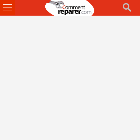
Ouvrir
le
menu