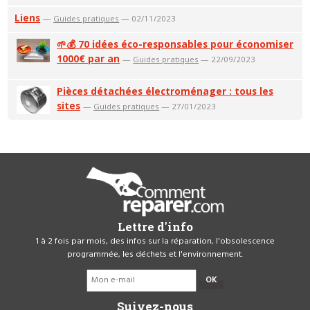
Liens
—
Guides pratiques
— 02/11/2023
🌱💰 70 idées éco-responsables pour économiser
1000€ par an
—
Guides pratiques
— 22/09/2023
Pièces détachées électroménager : tous les
sites
—
Guides pratiques
— 27/01/2023
Lettre d'info
1 à 2 fois par mois, des infos sur la réparation, l'obsolescence
programmée, les déchets et l'environnement.
OK
Suivez-nous