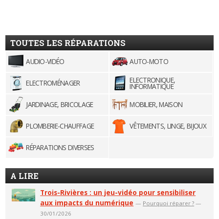
TOUTES LES RÉPARATIONS
AUDIO-VIDÉO
AUTO-MOTO
ELECTRONIQUE,
ELECTROMÉNAGER
INFORMATIQUE
JARDINAGE, BRICOLAGE
MOBILIER, MAISON
PLOMBERIE-CHAUFFAGE
VÊTEMENTS, LINGE, BIJOUX
RÉPARATIONS DIVERSES
A LIRE
Trois-Rivières : un jeu-vidéo pour sensibiliser
aux impacts du numérique
—
Pourquoi réparer ?
—
30/01/2026