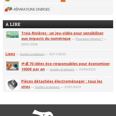
RÉPARATIONS DIVERSES
A LIRE
Trois-Rivières : un jeu-vidéo pour sensibiliser
aux impacts du numérique
—
Pourquoi réparer ?
—
30/01/2026
Liens
—
Guides pratiques
— 02/11/2023
🌱💰 70 idées éco-responsables pour économiser
1000€ par an
—
Guides pratiques
— 22/09/2023
Pièces détachées électroménager : tous les
sites
—
Guides pratiques
— 27/01/2023