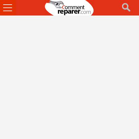
Ouvrir
le
menu