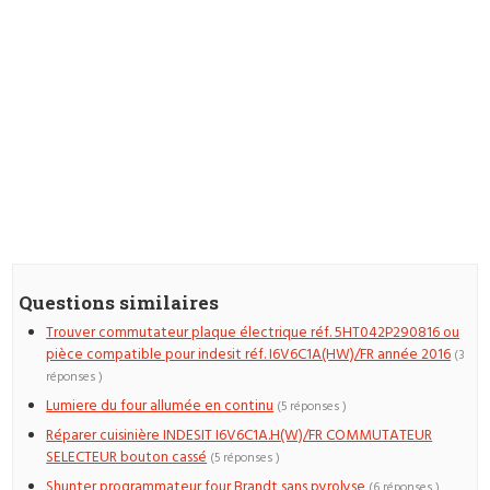
Questions similaires
Trouver commutateur plaque électrique réf. 5HT042P290816 ou
pièce compatible pour indesit réf. I6V6C1A(HW)/FR année 2016
(3
réponses )
Lumiere du four allumée en continu
(5 réponses )
Réparer cuisinière INDESIT I6V6C1A.H(W)/FR COMMUTATEUR
SELECTEUR bouton cassé
(5 réponses )
Shunter programmateur four Brandt sans pyrolyse
(6 réponses )