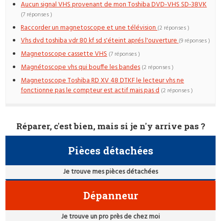
Aucun signal VHS provenant de mon Toshiba DVD-VHS SD-38VK
(7 réponses )
Raccorder un magnetoscope et une télévision
(2 réponses )
Vhs dvd toshiba vdr 80 kf sd s'éteint aprés l'ouverture
(9 réponses )
Magnetoscope cassette VHS
(7 réponses )
Magnétoscope vhs qui bouffe les bandes
(2 réponses )
Magnetoscope Toshiba RD XV 48 DTKF le lecteur vhs ne
fonctionne pas le compteur est actif mais pas d
(2 réponses )
Réparer, c'est bien, mais si je n'y arrive pas ?
Pièces détachées
Je trouve mes pièces détachées
Dépanneur
Je trouve un pro près de chez moi