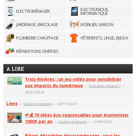
ELECTRONIQUE,
ELECTROMÉNAGER
INFORMATIQUE
JARDINAGE, BRICOLAGE
MOBILIER, MAISON
PLOMBERIE-CHAUFFAGE
VÊTEMENTS, LINGE, BIJOUX
RÉPARATIONS DIVERSES
A LIRE
Trois-Rivières : un jeu-vidéo pour sensibiliser
aux impacts du numérique
—
Pourquoi réparer ?
—
30/01/2026
Liens
—
Guides pratiques
— 02/11/2023
🌱💰 70 idées éco-responsables pour économiser
1000€ par an
—
Guides pratiques
— 22/09/2023
Pièces détachées électroménager : tous les