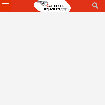
Ouvrir
le
menu