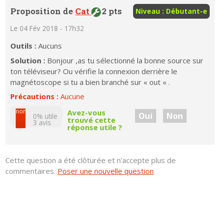
Proposition de
Cat
2 pts
Niveau : Débutant-e
Le 04 Fév 2018 - 17h32
Outils :
Aucuns
Solution :
Bonjour ,as tu sélectionné la bonne source sur
ton téléviseur? Ou vérifie la connexion derrière le
magnétoscope si tu a bien branché sur « out « .
Précautions :
Aucune
non
Avez-vous
Oui
Non
0% utile
trouvé cette
3
avis
réponse utile ?
oui
Cette question a été clôturée et n'accepte plus de
commentaires.
Poser une nouvelle question