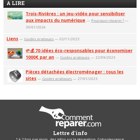
A LIRE
Trois-Rivières : un jeu-vidéo pour sensibiliser
aux impacts du numérique
—
Pourquoi réparer ?
—
30/01/2026
Liens
—
Guides pratiques
— 02/11/2023
🌱💰 70 idées éco-responsables pour économiser
1000€ par an
—
Guides pratiques
— 22/09/2023
Pièces détachées électroménager : tous les
sites
—
Guides pratiques
— 27/01/2023
Lettre d'info
1 à 2 fois par mois, des infos sur la réparation, l'obsolescence