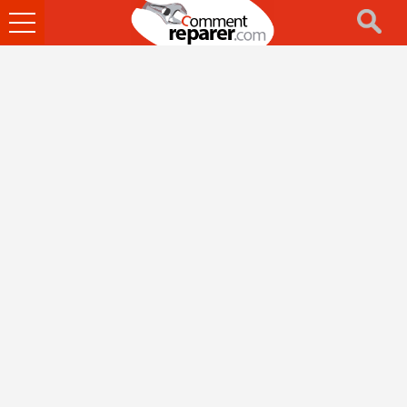
Ouvrir
le
menu