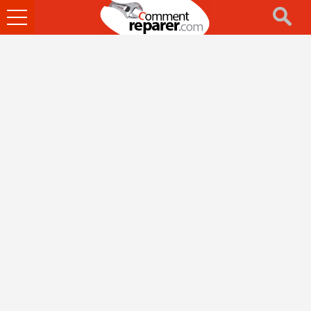
Ouvrir
le
menu