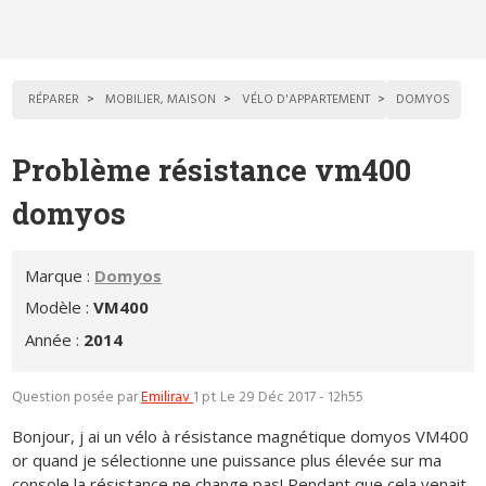
RÉPARER
MOBILIER, MAISON
VÉLO D'APPARTEMENT
DOMYOS
Problème résistance vm400
domyos
Marque :
Domyos
Modèle :
VM400
Année :
2014
Question posée par
Emilirav
1 pt
Le 29 Déc 2017 - 12h55
Bonjour, j ai un vélo à résistance magnétique domyos VM400
or quand je sélectionne une puissance plus élevée sur ma
console la résistance ne change pas! Pendant que cela venait