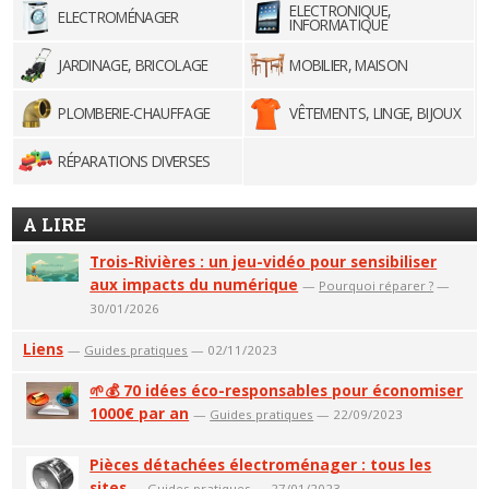
ELECTRONIQUE,
ELECTROMÉNAGER
INFORMATIQUE
JARDINAGE, BRICOLAGE
MOBILIER, MAISON
PLOMBERIE-CHAUFFAGE
VÊTEMENTS, LINGE, BIJOUX
RÉPARATIONS DIVERSES
A LIRE
Trois-Rivières : un jeu-vidéo pour sensibiliser
aux impacts du numérique
—
Pourquoi réparer ?
—
30/01/2026
Liens
—
Guides pratiques
— 02/11/2023
🌱💰 70 idées éco-responsables pour économiser
1000€ par an
—
Guides pratiques
— 22/09/2023
Pièces détachées électroménager : tous les
sites
—
Guides pratiques
— 27/01/2023