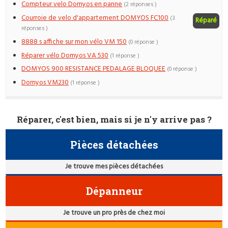
Compteur velo Domyos en panne
(2 réponses )
Courroie de velo d'appartement DOMYOS FC100
(3
Réparé
réponses )
8888 s affiche sur mon vélo VM 150
(0 réponse )
Réparer vélo Domyos VA 530
(1 réponse )
DOMYOS 900 RESISTANCE PEDALAGE BLOQUEE
(0 réponse )
Domyos VM230
(1 réponse )
Réparer, c'est bien, mais si je n'y arrive pas ?
Pièces détachées
Je trouve mes pièces détachées
Dépanneur
Je trouve un pro près de chez moi