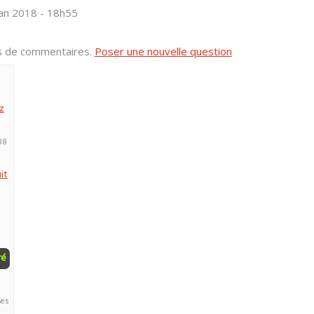
jan 2018 - 18h55
us de commentaires.
Poser une nouvelle question
z
38
it
ré
ses