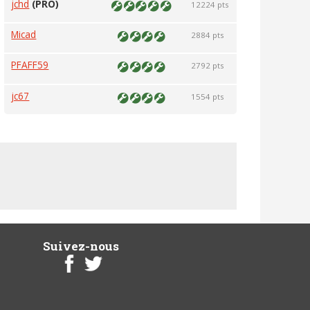
jchd
(PRO)
12224 pts
Micad
2884 pts
PFAFF59
2792 pts
jc67
1554 pts
Suivez-nous