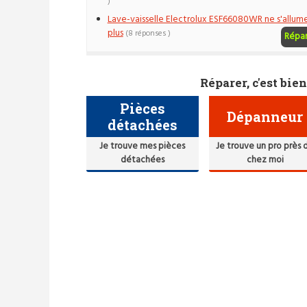
)
Lave-vaisselle Electrolux ESF66080WR ne s'allum
plus
(8 réponses )
Répa
Réparer, c'est bien
Pièces
Dépanneur
détachées
Je trouve mes pièces
Je trouve un pro près 
détachées
chez moi