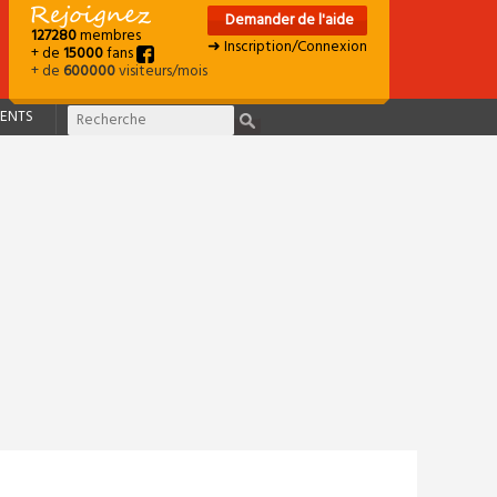
Demander de l'aide
127280
membres
➜ Inscription/Connexion
+ de
15000
fans
+ de
600000
visiteurs/mois
ENTS