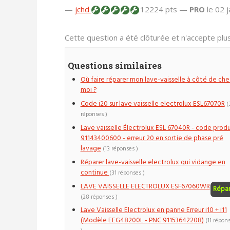
—
jchd
12224 pts —
PRO
le 02 
Cette question a été clôturée et n'accepte pl
Questions similaires
Où faire réparer mon lave-vaisselle à côté de che
moi ?
Code i20 sur lave vaisselle electrolux ESL67070R
(
réponses )
Lave vaisselle Électrolux ESL 67040R - code produ
91143400600 - erreur 20 en sortie de phase pré
lavage
(13 réponses )
Réparer lave-vaisselle electrolux qui vidange en
continue
(31 réponses )
LAVE VAISSELLE ELECTROLUX ESF67060WR
Répa
(28 réponses )
Lave Vaisselle Electrolux en panne Erreur i10 + i11
(Modèle EEG48200L - PNC 91153642208)
(11 répon