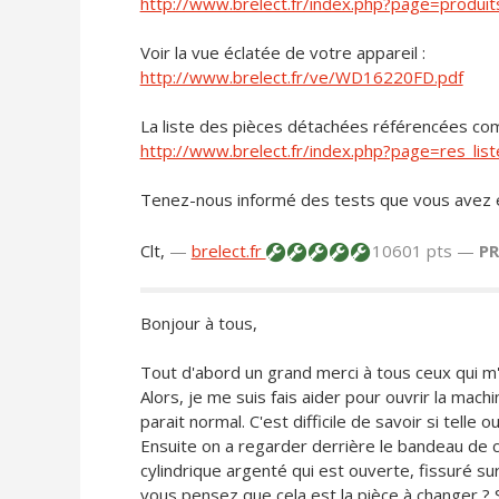
http://www.brelect.fr/index.php?page=produ
Voir la vue éclatée de votre appareil :
http://www.brelect.fr/ve/WD16220FD.pdf
La liste des pièces détachées référencées compo
http://www.brelect.fr/index.php?page=res_
Tenez-nous informé des tests que vous avez e
Clt,
—
brelect.fr
10601 pts —
P
Bonjour à tous,
Tout d'abord un grand merci à tous ceux qui m'
Alors, je me suis fais aider pour ouvrir la mach
parait normal. C'est difficile de savoir si telle
Ensuite on a regarder derrière le bandeau de 
cylindrique argenté qui est ouverte, fissuré su
vous pensez que cela est la pièce à changer ? S