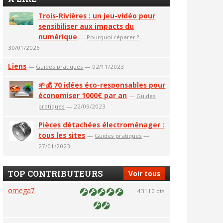
Trois-Rivières : un jeu-vidéo pour
sensibiliser aux impacts du
numérique
—
Pourquoi réparer ?
—
30/01/2026
Liens
—
Guides pratiques
— 02/11/2023
🌱💰 70 idées éco-responsables pour
économiser 1000€ par an
—
Guides
pratiques
— 22/09/2023
Pièces détachées électroménager :
tous les sites
—
Guides pratiques
—
27/01/2023
TOP CONTRIBUTEURS
Voir tous
omega7
43110 pts