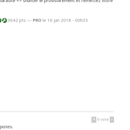
iparasite => shunter le provisoirement et remettez votre
3642 pts —
PRO
le 16 jan 2018 - 00h35
+
0
vote
-
pistes.