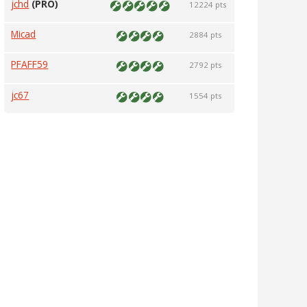
jchd
(PRO)
12224 pts
Micad
2884 pts
PFAFF59
2792 pts
jc67
1554 pts