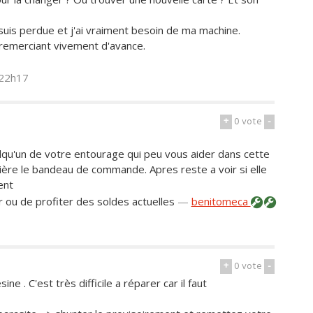
suis perdue et j'ai vraiment besoin de ma machine.
remerciant vivement d'avance.
 22h17
+
0
vote
-
lqu'un de votre entourage qui peu vous aider dans cette
rière le bandeau de commande. Apres reste a voir si elle
ent
r ou de profiter des soldes actuelles
—
benitomeca
+
0
vote
-
e . C'est très difficile a réparer car il faut