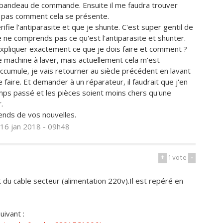
 bandeau de commande. Ensuite il me faudra trouver
e pas comment cela se présente.
ifie l'antiparasite et que je shunte. C'est super gentil de
 je ne comprends pas ce qu'est l'antiparasite et shunter.
xpliquer exactement ce que je dois faire et comment ?
'une machine à laver, mais actuellement cela m'est
ccumule, je vais retourner au siècle précédent en lavant
le faire. Et demander à un réparateur, il faudrait que j'en
emps passé et les pièces soient moins chers qu'une
.
tends de vos nouvelles.
 16 jan 2018 - 09h48
+
1
vote
-
 du cable secteur (alimentation 220v).Il est repéré en
uivant :