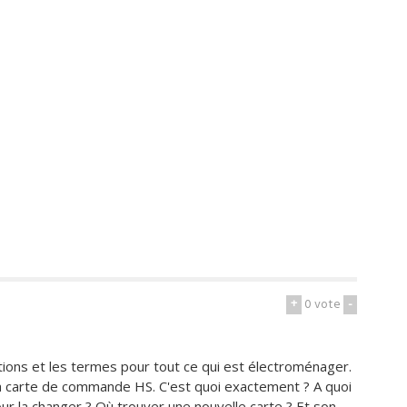
+
0
vote
-
tions et les termes pour tout ce qui est électroménager.
a carte de commande HS. C'est quoi exactement ? A quoi
ur la changer ? Où trouver une nouvelle carte ? Et son