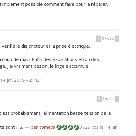
e simplement possible comment faire pour la réparer.
+
0
vote
-
vérifié le disjoncteur et la prise électrique,
 coup de main. Enfin des explications et/ou des
. J'ai vraiment besoin, le linge s'accumule !!
 14 jan 2018 - 21h31
+
1
vote
-
 c'est probablement l'alimentation basse tension de la
nts sont HS,
—
benitomeca
3729 pts
le 14 jan