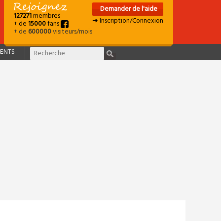
Demander de l'aide
127271
membres
➜ Inscription/Connexion
+ de
15000
fans
+ de
600000
visiteurs/mois
ENTS