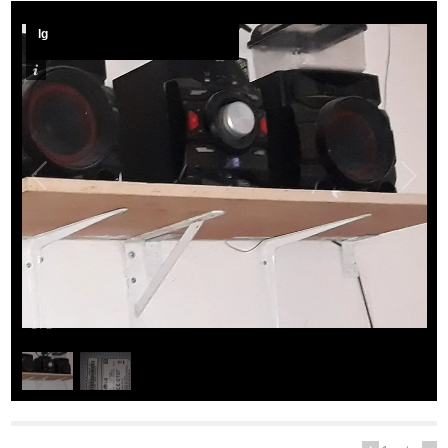
lg
1
/
2