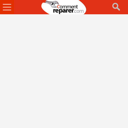
Ouvrir
le
menu