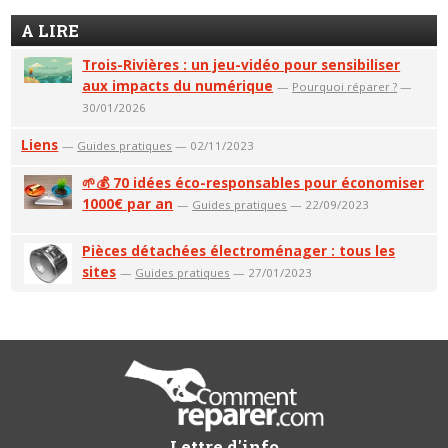
A LIRE
Trois-Rivières : un jeu-vidéo pour sensibiliser
aux impacts du numérique
—
Pourquoi réparer ?
—
30/01/2026
Liens
—
Guides pratiques
— 02/11/2023
🌱💰 70 idées éco-responsables pour économiser
1000€ par an
—
Guides pratiques
— 22/09/2023
Pièces détachées électroménager : tous les
sites
—
Guides pratiques
— 27/01/2023
Lettre d'info