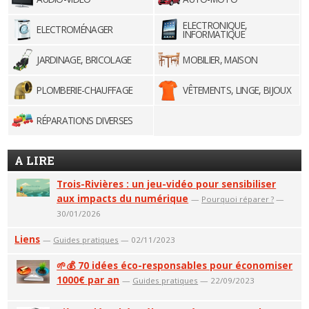
ELECTRONIQUE,
ELECTROMÉNAGER
INFORMATIQUE
JARDINAGE, BRICOLAGE
MOBILIER, MAISON
PLOMBERIE-CHAUFFAGE
VÊTEMENTS, LINGE, BIJOUX
RÉPARATIONS DIVERSES
A LIRE
Trois-Rivières : un jeu-vidéo pour sensibiliser
aux impacts du numérique
—
Pourquoi réparer ?
—
30/01/2026
Liens
—
Guides pratiques
— 02/11/2023
🌱💰 70 idées éco-responsables pour économiser
1000€ par an
—
Guides pratiques
— 22/09/2023