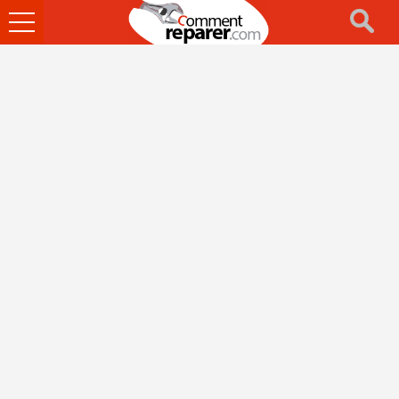
Ouvrir
le
menu