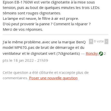
Epson EB-1760W est verte clignotante à la mise sous
tension, puis au bout de quelques minutes les trois LEDs
témoins sont rouges clignotantes.
La lampe est neuve, le filtre à air est propre.
D'où peut provenir la panne ? Comment la réparer ?
Merci de vos réponses.
+
0
vote
-
J'ai le même problème..avec une la marque BenQ
model MP670..pas de bruit de démarrage et du
ventilateur et le clignotant vert (7clignotants)
—
Roncky
2
pts
le 18 jan 2022 - 21h39
Cette question a été clôturée et n'accepte plus de
commentaires.
Poser une nouvelle question