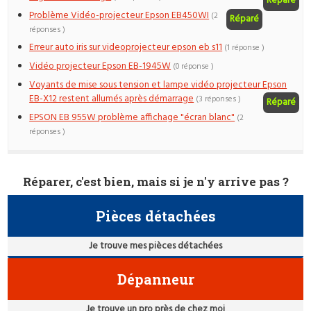
Réparé
Problème Vidéo-projecteur Epson EB450WI
(2
Réparé
réponses )
Erreur auto iris sur videoprojecteur epson eb s11
(1 réponse )
Vidéo projecteur Epson EB-1945W
(0 réponse )
Voyants de mise sous tension et lampe vidéo projecteur Epson
EB-X12 restent allumés après démarrage
(3 réponses )
Réparé
EPSON EB 955W problème affichage "écran blanc"
(2
réponses )
Réparer, c'est bien, mais si je n'y arrive pas ?
Pièces détachées
Je trouve mes pièces détachées
Dépanneur
Je trouve un pro près de chez moi