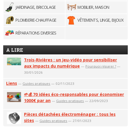
JARDINAGE, BRICOLAGE
MOBILIER, MAISON
PLOMBERIE-CHAUFFAGE
VÊTEMENTS, LINGE, BIJOUX
RÉPARATIONS DIVERSES
A LIRE
Trois-Rivières : un jeu-vidéo pour sensibiliser
aux impacts du numérique
—
Pourquoi réparer ?
—
30/01/2026
Liens
—
Guides pratiques
— 02/11/2023
🌱💰 70 idées éco-responsables pour économiser
1000€ par an
—
Guides pratiques
— 22/09/2023
Pièces détachées électroménager : tous les
sites
—
Guides pratiques
— 27/01/2023