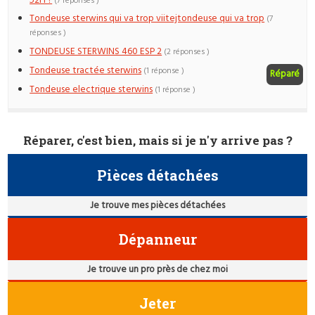
52H ?
(7 réponses )
Tondeuse sterwins qui va trop viitejtondeuse qui va trop
(7
réponses )
TONDEUSE STERWINS 460 ESP 2
(2 réponses )
Tondeuse tractée sterwins
(1 réponse )
Réparé
Tondeuse electrique sterwins
(1 réponse )
Réparer, c'est bien, mais si je n'y arrive pas ?
Pièces détachées
Je trouve mes pièces détachées
Dépanneur
Je trouve un pro près de chez moi
Jeter