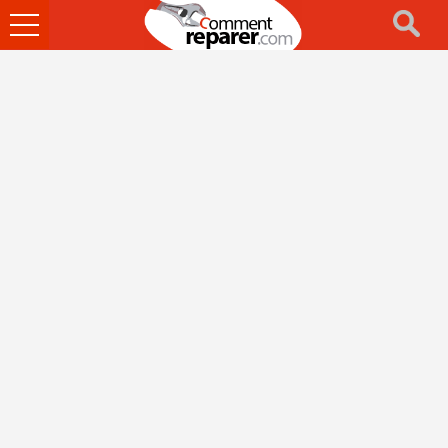
Ouvrir
le
menu