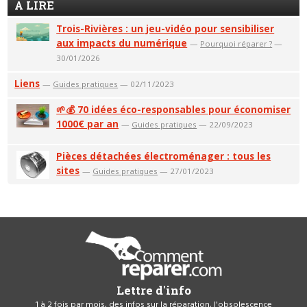
A LIRE
Trois-Rivières : un jeu-vidéo pour sensibiliser
aux impacts du numérique
—
Pourquoi réparer ?
—
30/01/2026
Liens
—
Guides pratiques
— 02/11/2023
🌱💰 70 idées éco-responsables pour économiser
1000€ par an
—
Guides pratiques
— 22/09/2023
Pièces détachées électroménager : tous les
sites
—
Guides pratiques
— 27/01/2023
Lettre d'info
1 à 2 fois par mois, des infos sur la réparation, l'obsolescence