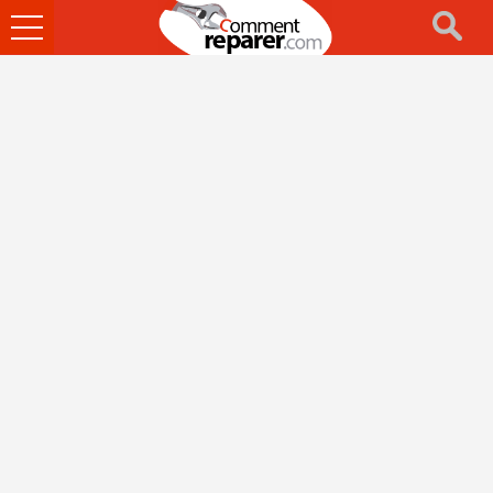
Ouvrir
le
menu