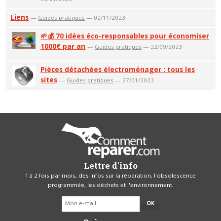
Liens
—
Guides pratiques
— 02/11/2023
🌱💰 70 idées éco-responsables pour économiser
1000€ par an
—
Guides pratiques
— 22/09/2023
Pièces détachées électroménager : tous les
sites
—
Guides pratiques
— 27/01/2023
Lettre d'info
1 à 2 fois par mois, des infos sur la réparation, l'obsolescence
programmée, les déchets et l'environnement.
OK