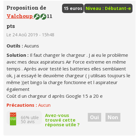
Proposition de
15 euros
Niveau : Débutant-e
Valchoup
11
pts
Le 24 Aoû 2019 - 15h48
Outils :
Aucuns
Solution :
Il faut changer le chargeur . J ai eu le problème
avec mes deux aspirateurs Air Force extreme en même
temps . Après avoir testé les batteries elles semblaient
ok, j ai essayé le deuxième chargeur ( j utilisais toujours le
même ))et bingo la charge fonctionne et l aspirateur
également
Coût d un chargeur d après Google 15 a 20 e
Précautions :
Aucun
non
Avez-vous
Oui
Non
66% utile
oui
trouvé cette
50
avis
réponse utile ?