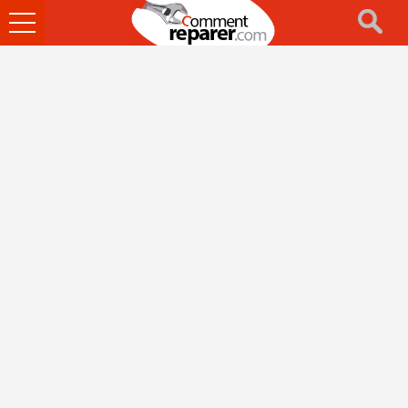
Ouvrir
le
menu