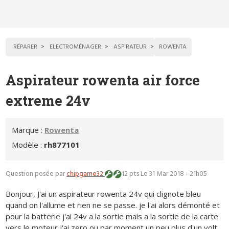
RÉPARER
ELECTROMÉNAGER
ASPIRATEUR
ROWENTA
Aspirateur rowenta air force
extreme 24v
Marque :
Rowenta
Modèle :
rh877101
Question posée par
chipgame32
12 pts
Le 31 Mar 2018 - 21h05
Bonjour, J'ai un aspirateur rowenta 24v qui clignote bleu
quand on l'allume et rien ne se passe. je l'ai alors démonté et
pour la batterie j'ai 24v a la sortie mais a la sortie de la carte
vers le moteur j'ai zero ou par moment un peu plus d'un volt.