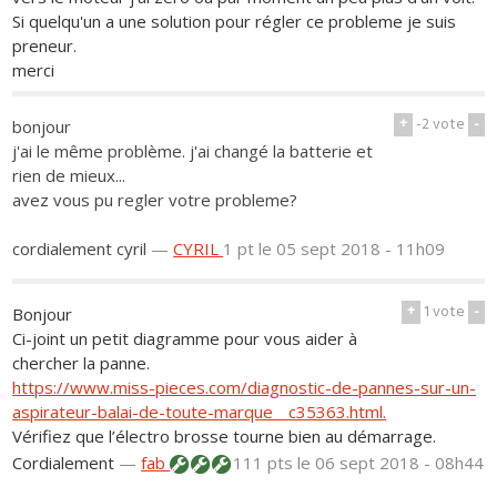
Si quelqu'un a une solution pour régler ce probleme je suis
preneur.
merci
+
-2
vote
-
bonjour
j'ai le même problème. j'ai changé la batterie et
rien de mieux...
avez vous pu regler votre probleme?
cordialement cyril
—
CYRIL
1 pt
le 05 sept 2018 - 11h09
+
1
vote
-
Bonjour
Ci-joint un petit diagramme pour vous aider à
chercher la panne.
https://www.miss-pieces.com/diagnostic-de-pannes-sur-un-
aspirateur-balai-de-toute-marque__c35363.html.
Vérifiez que l’électro brosse tourne bien au démarrage.
Cordialement
—
fab
111 pts
le 06 sept 2018 - 08h44