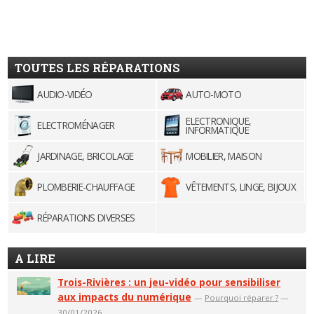
TOUTES LES RÉPARATIONS
AUDIO-VIDÉO
AUTO-MOTO
ELECTRONIQUE,
ELECTROMÉNAGER
INFORMATIQUE
JARDINAGE, BRICOLAGE
MOBILIER, MAISON
PLOMBERIE-CHAUFFAGE
VÊTEMENTS, LINGE, BIJOUX
RÉPARATIONS DIVERSES
A LIRE
Trois-Rivières : un jeu-vidéo pour sensibiliser
aux impacts du numérique
—
Pourquoi réparer ?
—
30/01/2026