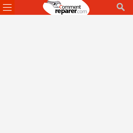
Ouvrir
le
menu