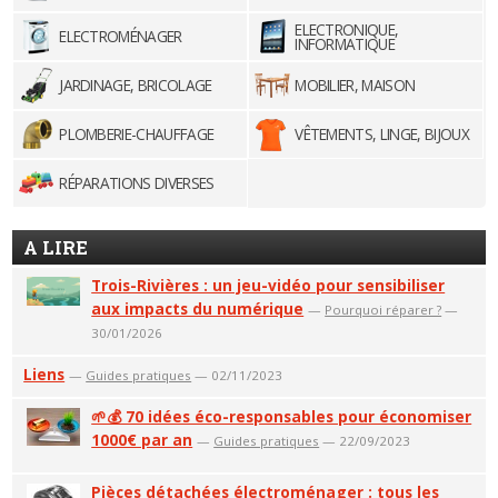
ELECTRONIQUE,
ELECTROMÉNAGER
INFORMATIQUE
JARDINAGE, BRICOLAGE
MOBILIER, MAISON
PLOMBERIE-CHAUFFAGE
VÊTEMENTS, LINGE, BIJOUX
RÉPARATIONS DIVERSES
A LIRE
Trois-Rivières : un jeu-vidéo pour sensibiliser
aux impacts du numérique
—
Pourquoi réparer ?
—
30/01/2026
Liens
—
Guides pratiques
— 02/11/2023
🌱💰 70 idées éco-responsables pour économiser
1000€ par an
—
Guides pratiques
— 22/09/2023
Pièces détachées électroménager : tous les