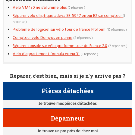
Velo VM430 ne s'allumme plus
(0 réponse )
Réparer velo elliptique adeva SE-5947 erreur E2 sur compteur
(1
réponse )
Problème de logiciel sur vélo tour de france Proform
(10 réponses )
Compteur velo Domyos en panne
(2 réponses )
Réparer console sur vélo pro forme tour de France 2.0
(7 réponses )
Velo d'appartement formula erreur 31
(0 réponse )
Réparer, c'est bien, mais si je n'y arrive pas ?
Pièces détachées
Je trouve mes pièces détachées
Dépanneur
Je trouve un pro près de chez moi