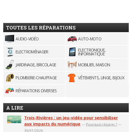
TOUTES LES RÉPARATIONS
AUDIO-VIDÉO
AUTO-MOTO
ELECTRONIQUE,
ELECTROMÉNAGER
INFORMATIQUE
JARDINAGE, BRICOLAGE
MOBILIER, MAISON
PLOMBERIE-CHAUFFAGE
VÊTEMENTS, LINGE, BIJOUX
RÉPARATIONS DIVERSES
A LIRE
Trois-Rivières : un jeu-vidéo pour sensibiliser
aux impacts du numérique
—
Pourquoi réparer ?
—
30/01/2026