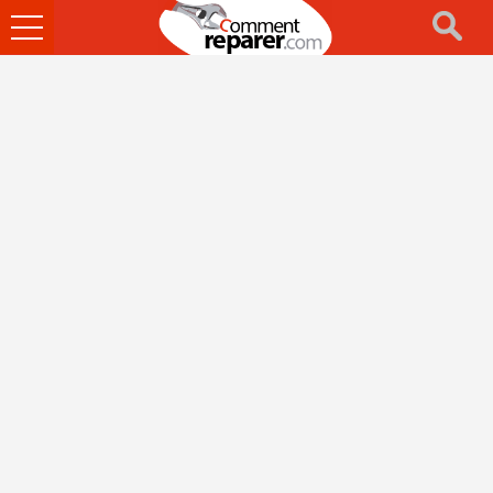
Ouvrir
le
menu