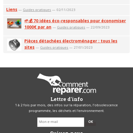
Liens
—
Guides pratiques
— 02/11/2023
🌱💰 70 idées éco-responsables pour économiser
1000€ par an
—
Guides pratiques
— 22/09/2023
Pièces détachées électroménager : tous les
sites
—
Guides pratiques
— 27/01/2023
Lettre d'info
1 à 2 fois par mois, des infos sur la réparation, l'obsolescence
programmée, les déchets et l'environnement.
OK