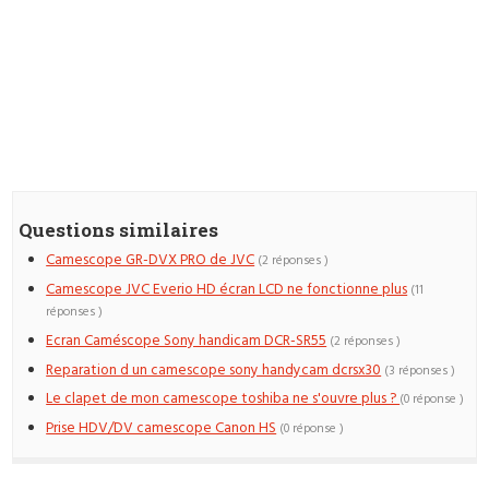
Questions similaires
Camescope GR-DVX PRO de JVC
(2 réponses )
Camescope JVC Everio HD écran LCD ne fonctionne plus
(11
réponses )
Ecran Caméscope Sony handicam DCR-SR55
(2 réponses )
Reparation d un camescope sony handycam dcrsx30
(3 réponses )
Le clapet de mon camescope toshiba ne s'ouvre plus ?
(0 réponse )
Prise HDV/DV camescope Canon HS
(0 réponse )