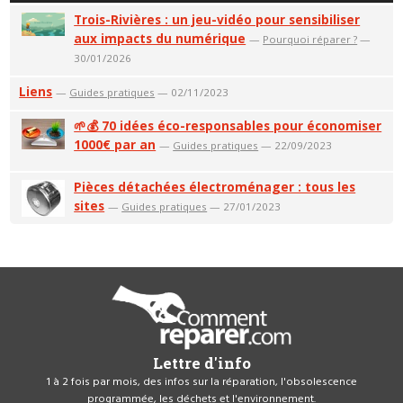
Trois-Rivières : un jeu-vidéo pour sensibiliser
aux impacts du numérique
—
Pourquoi réparer ?
—
30/01/2026
Liens
—
Guides pratiques
— 02/11/2023
🌱💰 70 idées éco-responsables pour économiser
1000€ par an
—
Guides pratiques
— 22/09/2023
Pièces détachées électroménager : tous les
sites
—
Guides pratiques
— 27/01/2023
Lettre d'info
1 à 2 fois par mois, des infos sur la réparation, l'obsolescence
programmée, les déchets et l'environnement.