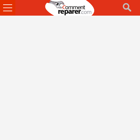
Ouvrir
le
menu